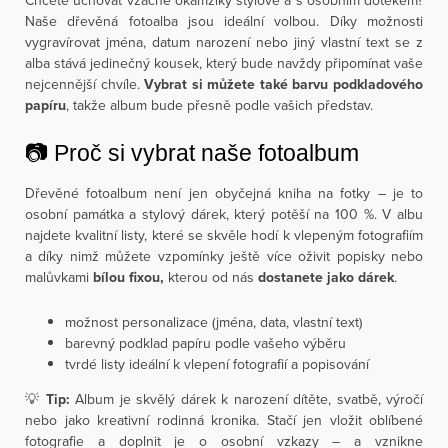
Chcete uchovat vzácné okamžiky stylově a s osobním dotekem?
Naše dřevěná fotoalba jsou ideální volbou. Díky možnosti
vygravírovat jména, datum narození nebo jiný vlastní text se z
alba stává jedinečný kousek, který bude navždy připomínat vaše
nejcennější chvíle.
Vybrat si můžete také barvu podkladového
papíru
, takže album bude přesně podle vašich představ.
📷 Proč si vybrat naše fotoalbum
Dřevěné fotoalbum není jen obyčejná kniha na fotky – je to
osobní památka a stylový dárek, který potěší na 100 %. V albu
najdete kvalitní listy, které se skvěle hodí k vlepeným fotografiím
a díky nimž můžete vzpomínky ještě více oživit popisky nebo
malůvkami
bílou fixou,
kterou od nás
dostanete jako dárek
.
možnost personalizace (jména, data, vlastní text)
barevný podklad papíru podle vašeho výběru
tvrdé listy ideální k vlepení fotografií a popisování
💡
Tip:
Album je skvělý dárek k narození dítěte, svatbě, výročí
nebo jako kreativní rodinná kronika. Stačí jen vložit oblíbené
fotografie a doplnit je o osobní vzkazy – a vznikne