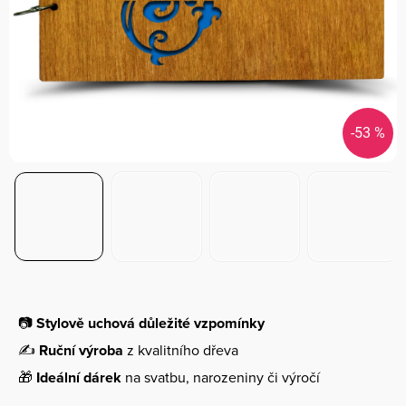
-53 %
📷
Stylově uchová důležité vzpomínky
✍️
Ruční výroba
z kvalitního dřeva
🎁
Ideální dárek
na svatbu, narozeniny či výročí