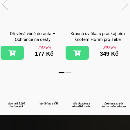
Dřevěná vůně do auta –
Krásná svíčka s praskajícím
Ochránce na cesty
knotem Hořím pro Tebe
247 Kč
397 Kč
177 Kč
349 Kč
Více než 5.000
Vyrábíme v ČR
Vše skladem a
Doprava za pár
hodnocení
okamžitě u vás
korun nebo zdarma
Z