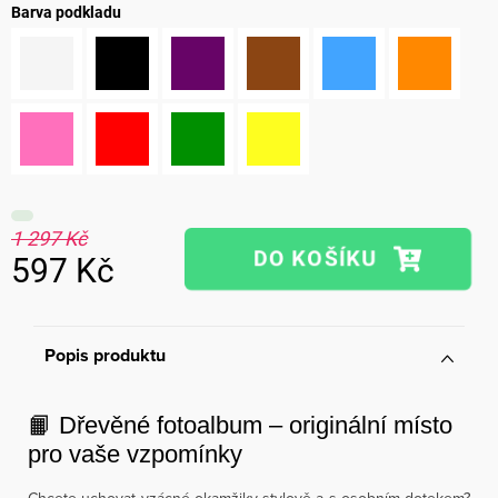
Barva podkladu
1 297 Kč
597 Kč
Měrná
cena:
Popis produktu
📙 Dřevěné fotoalbum – originální místo
pro vaše vzpomínky