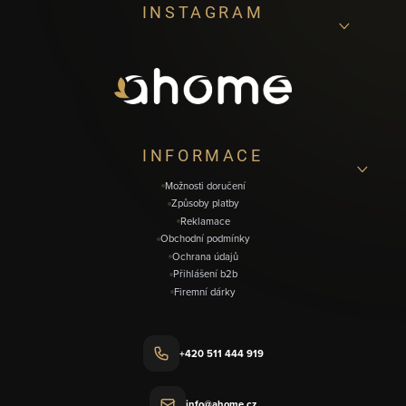
INSTAGRAM
á
p
a
t
í
INFORMACE
Možnosti doručení
Způsoby platby
Reklamace
Obchodní podmínky
Ochrana údajů
Přihlášení b2b
Firemní dárky
+420 511 444 919
info@ahome.cz