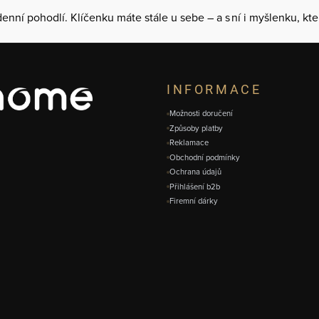
enní pohodlí. Klíčenku máte stále u sebe – a s ní i myšlenku, kte
INFORMACE
Možnosti doručení
Způsoby platby
Reklamace
Obchodní podmínky
Ochrana údajů
Přihlášení b2b
Firemní dárky