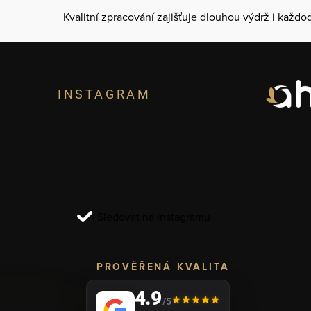
Kvalitní zpracování zajišťuje dlouhou výdrž i každod
Z
á
INSTAGRAM
p
a
t
í
Sledovat na Instagramu
PROVĚŘENÁ KVALITA
4.9
/5