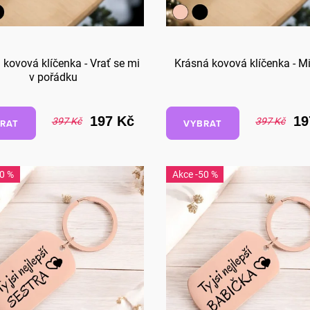
 kovová klíčenka - Vrať se mi
Krásná kovová klíčenka - Mi
v pořádku
197 Kč
19
397 Kč
397 Kč
RAT
VYBRAT
50 %
-50 %