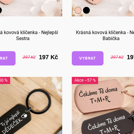
á kovová klíčenka - Nejlepší
Krásná kovová klíčenka - Ne
Sestra
Babička
197 Kč
19
397 Kč
397 Kč
RAT
VYBRAT
50 %
–57 %