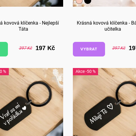
á kovová klíčenka - Nejlepší
Krásná kovová klíčenka - B
Táta
učitelka
197 Kč
19
397 Kč
397 Kč
VYBRAT
50 %
-50 %