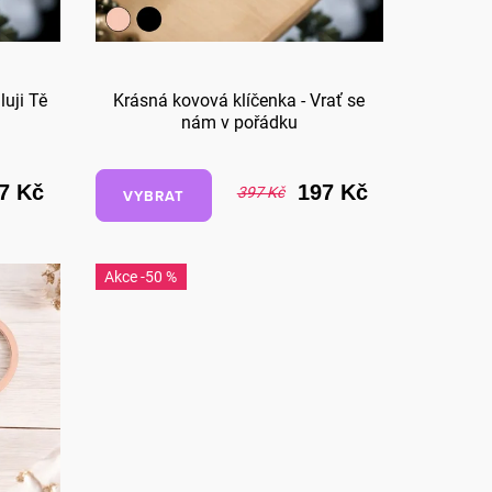
luji Tě
Krásná kovová klíčenka - Vrať se
nám v pořádku
7 Kč
197 Kč
397 Kč
VYBRAT
-50 %