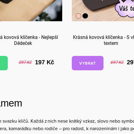
á kovová klíčenka - Nejlepší
Krásná kovová klíčenka - S v
Dědeček
textem
197 Kč
29
397 Kč
697 Kč
VYBRAT
namem
svazku klíčů. Každá z nich nese krátký vzkaz, slovo nebo symbol,
ra, kamarádku nebo rodiče – pro radost, k narozeninám i jako po