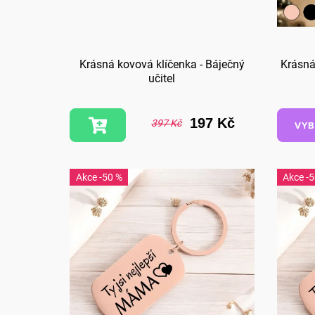
Krásná kovová klíčenka - Báječný
Krásná
učitel
197 Kč
397 Kč
VYB
-50 %
-