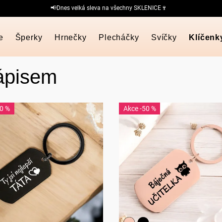
📢Dnes velká sleva na všechny SKLENICE🍷
e
Šperky
Hrnečky
Plecháčky
Svíčky
Klíčenk
ápisem
50 %
-50 %