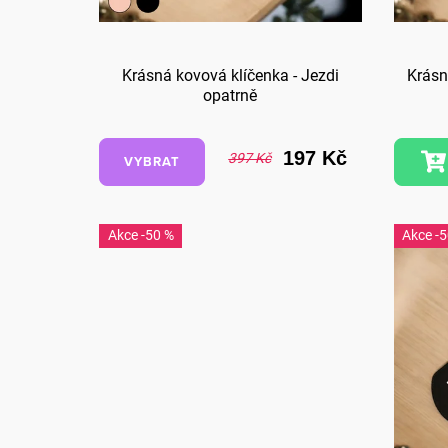
o
d
Krásná kovová klíčenka - Jezdi
Krásn
opatrně
u
k
197 Kč
397 Kč
VYBRAT
t
ů
-50 %
-