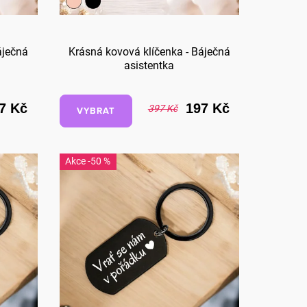
áječná
Krásná kovová klíčenka - Báječná
asistentka
7 Kč
197 Kč
397 Kč
VYBRAT
-50 %