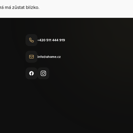
rá má zůstat blízko.
+420 511 444 919
info@ahome.cz