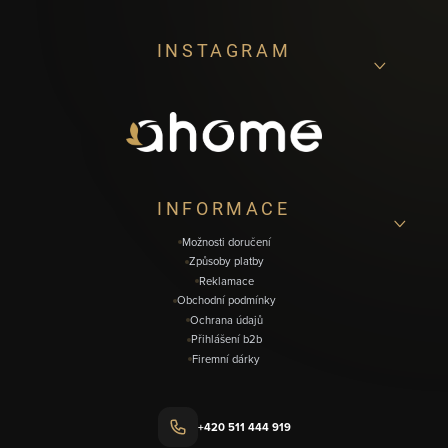
Z
INSTAGRAM
á
p
a
t
í
INFORMACE
Možnosti doručení
Způsoby platby
Reklamace
Obchodní podmínky
Ochrana údajů
Přihlášení b2b
Firemní dárky
+420 511 444 919