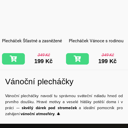
Plecháček Šťastné a zasněžené
Plecháček Vánoce s rodinou
349 Kč
349 Kč
199 Kč
199 Kč
Vánoční plecháčky
Vánoční plecháčky navodí tu správnou sváteční náladu hned od
prvního doušku. Hravé motivy a veselé hlášky potěší doma i v
práci —
skvělý dárek pod stromeček
a ideální pomocník pro
zahájení
vánoční atmosféry
. 🎄