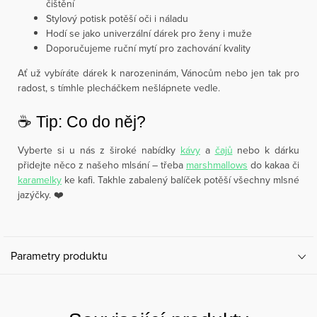
čištění
Stylový potisk potěší oči i náladu
Hodí se jako univerzální dárek pro ženy i muže
Doporučujeme ruční mytí pro zachování kvality
Ať už vybíráte dárek k narozeninám, Vánocům nebo jen tak pro
radost, s tímhle plecháčkem nešlápnete vedle.
☕️ Tip: Co do něj?
Vyberte si u nás z široké nabídky
kávy
a
čajů
nebo k dárku
přidejte něco z našeho mlsání – třeba
marshmallows
do kakaa či
karamelky
ke kafi. Takhle zabalený balíček potěší všechny mlsné
jazýčky. ❤️
Parametry produktu