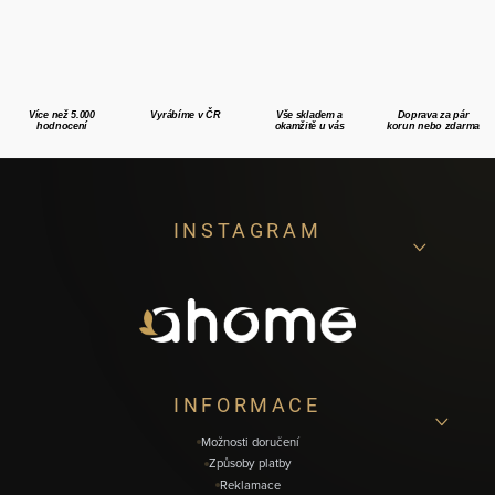
Více než 5.000
Vyrábíme v ČR
Vše skladem a
Doprava za pár
hodnocení
okamžitě u vás
korun nebo zdarma
Z
INSTAGRAM
á
p
a
t
í
INFORMACE
Možnosti doručení
Způsoby platby
Reklamace