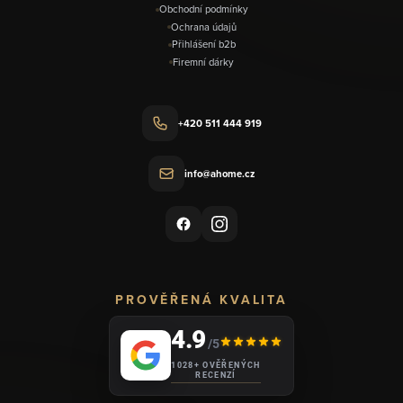
Obchodní podmínky
Ochrana údajů
Přihlášení b2b
Firemní dárky
+420 511 444 919
info@ahome.cz
PROVĚŘENÁ KVALITA
4.9
/5
1028+ OVĚŘENÝCH
RECENZÍ