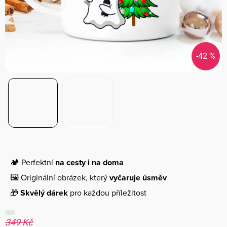
-42 %
🏕️ Perfektní
na cesty i na doma
🖼️ Originální obrázek, který
vyčaruje úsměv
🎁
Skvělý dárek
pro každou příležitost
349 Kč