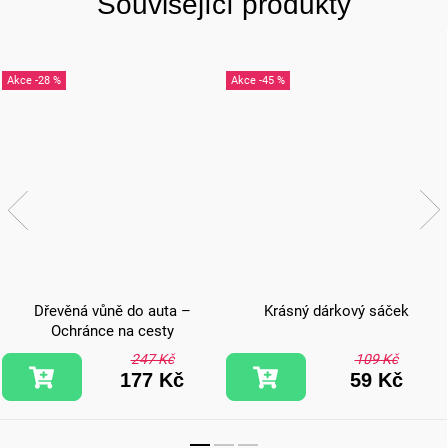
Související produkty
-28 %
-45 %
Dřevěná vůně do auta –
Krásný dárkový sáček
Ochránce na cesty
247 Kč
109 Kč
177 Kč
59 Kč