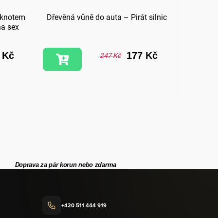
 knotem
Dřevěná vůně do auta – Pirát silnic
na sex
 Kč
177 Kč
247 Kč
Doprava za pár korun nebo zdarma
+420 511 444 919