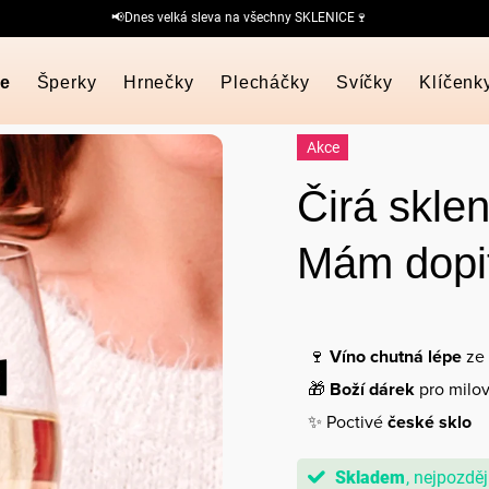
📢Dnes velká sleva na všechny SKLENICE🍷
ce
Šperky
Hrnečky
Plecháčky
Svíčky
Klíčenk
Akce
Čirá skle
Mám dopi
🍷
Víno chutná lépe
ze 
🎁
Boží dárek
pro milov
✨ Poctivé
české sklo
Skladem