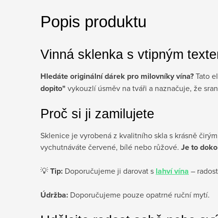
Popis produktu
Vinná sklenka s vtipným text
Hledáte originální dárek pro milovníky vína?
Tato el
dopito"
vykouzlí úsměv na tváři a naznačuje, že sran
Proč si ji zamilujete
Sklenice je vyrobená z kvalitního skla s krásně čirým
vychutnáváte červené, bílé nebo růžové.
Je to doko
💡
Tip:
Doporučujeme ji darovat s
lahví vína
– radost
Údržba:
Doporučujeme pouze opatrné ruční mytí.