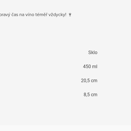
 pravý čas na víno téměř vždycky! 🍷
Sklo
450 ml
20,5 cm
8,5 cm