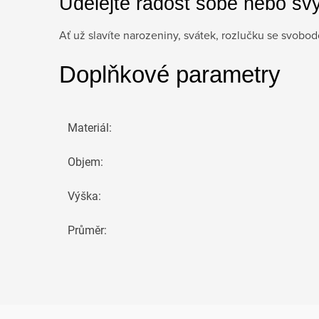
Udělejte radost sobě nebo sv
Ať už slavíte narozeniny, svátek, rozlučku se svobo
Doplňkové parametry
Materiál
:
Objem
:
Výška
:
Průměr
: