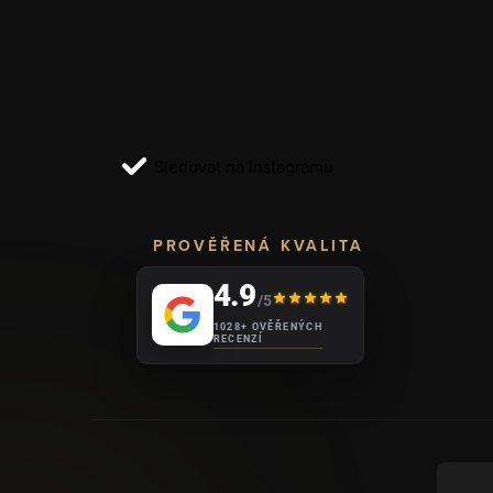
p
a
t
í
Sledovat na Instagramu
PROVĚŘENÁ KVALITA
4.9
/5
1028+ OVĚŘENÝCH
RECENZÍ