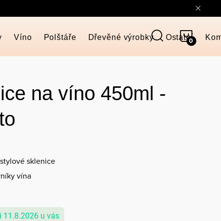
NÁKUP
y
Víno
Polštáře
Dřevěné výrobky
Ostatní
Kom
KOŠÍK
nice na víno 450ml -
to
stylové sklenice
níky vína
11.8.2026