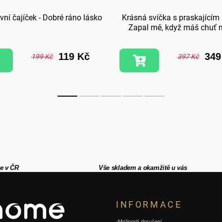
vní čajíček - Dobré ráno lásko
Krásná svíčka s praskajícím
Zapal mě, když máš chuť 
119 Kč
349
199 Kč
397 Kč
e v ČR
Vše skladem a okamžitě u vás
INFORMACE
Možnosti doručení