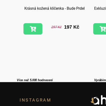
Krásná kožená klíčenka - Bude Prdel
Exkluzi
7 Kč
197 Kč
297 Kč
Více než 5.000 hodnocení
Vyrábím
Z
á
INSTAGRAM