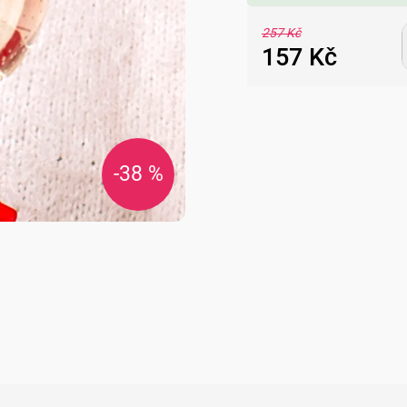
257 Kč
157 Kč
Měrná
cena:
-38 %