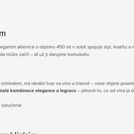
em
egantní sklenice o objemu 450 ml v sobě spojuje styl, kvalitu a 
da může začít – ať už ji darujete komukoliv.
 vzhledem, má ideální tvar na víno a hlavně – nese vtipné poselst
nalá kombinace elegance a legrace
– přesně to, co od vína (a 
 zaručena!