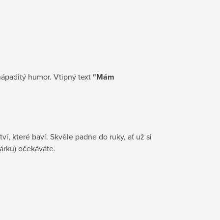
nápaditý humor. Vtipný text
"Mám
ví, které baví. Skvěle padne do ruky, ať už si
dárku) očekáváte.