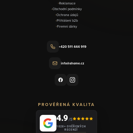
Reklamace
Obchodní podmínky
Ochrana údajů
Přihlášení b2b
Firemní dárky
+420 511 444 919
info@ahome.cz
PROVĚŘENÁ KVALITA
4.9
/5
1028+ OVĚŘENÝCH
RECENZÍ