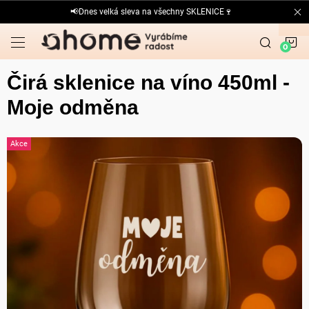
Přejít
📢Dnes velká sleva na všechny SKLENICE🍷
na
obsah
N
K
Čirá sklenice na víno 450ml -
Moje odměna
Akce