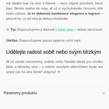
má ideální tvar na víno a hlavně – nese vtipné poselství, které
baví. Skvěle padne do ruky, ať už si vychutnáváte červené, bílé
nebo růžové.
Je to dokonalá kombinace elegance a legrace
–
přesně to, co od vína (a dárku) očekáváte.
💡
Tip:
Doporučujeme ji darovat s
lahví vína
– radost zaručena!
Údržba:
Doporučujeme pouze opatrné ruční mytí.
Udělejte radost sobě nebo svým blízkým
Ať už slavíte narozeniny, svátek, nebo hledáte dárek pro chvilku
klidu u lahvinky vína – s našimi veselými skleničkami bude ten
pravý čas na víno téměř vždycky! 🍷
Parametry produktu