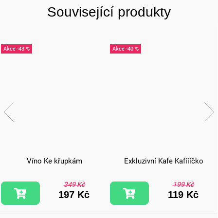
Související produkty
-43 %
-40 %
Víno Ke křupkám
Exkluzivní Kafe Kafíííčko
349 Kč
199 Kč
197 Kč
119 Kč