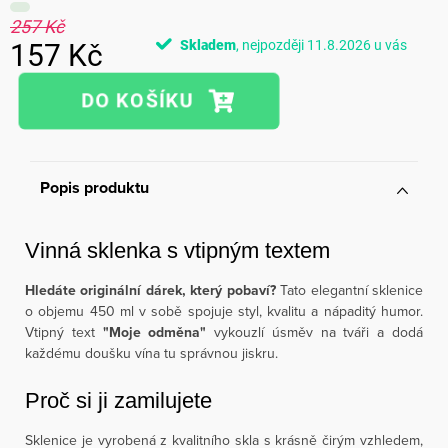
257 Kč
Skladem
11.8.2026
157 Kč
Měrná
cena:
Popis produktu
Vinná sklenka s vtipným textem
Hledáte originální dárek, který pobaví?
Tato elegantní sklenice
o objemu 450 ml v sobě spojuje styl, kvalitu a nápaditý humor.
Vtipný text
"Moje odměna"
vykouzlí úsměv na tváři a dodá
každému doušku vína tu správnou jiskru.
Proč si ji zamilujete
Sklenice je vyrobená z kvalitního skla s krásně čirým vzhledem,