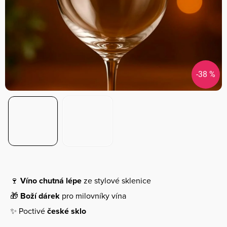
-38 %
🍷
Víno chutná lépe
ze stylové sklenice
🎁
Boží dárek
pro milovníky vína
✨ Poctivé
české sklo