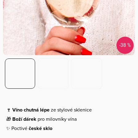
-38 %
🍷
Víno chutná lépe
ze stylové sklenice
🎁
Boží dárek
pro milovníky vína
✨ Poctivé
české sklo