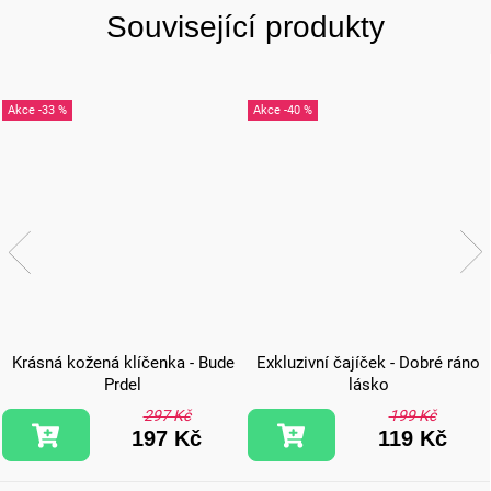
Související produkty
-33 %
-40 %
Krásná kožená klíčenka - Bude
Exkluzivní čajíček - Dobré ráno
Prdel
lásko
297 Kč
199 Kč
197 Kč
119 Kč