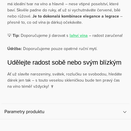
má ideální tvar na víno a hlavně – nese vtipné poselství, které
baví. Skvěle padne do ruky, ať už si vychutnáváte červené, bílé
nebo růžové.
Je to dokonalá kombinace elegance a legrace
–
přesně to, co od vína (a dárku) očekáváte.
💡
Tip:
Doporučujeme ji darovat s
lahví vína
– radost zaručena!
Údržba:
Doporučujeme pouze opatrné ruční mytí.
Udělejte radost sobě nebo svým blízkým
Ať už slavíte narozeniny, svátek, rozlučku se svobodou, hledáte
dárek jen tak – s touto veselou skleničkou bude ten pravý čas
na víno téměř vždycky! 🍷
Parametry produktu