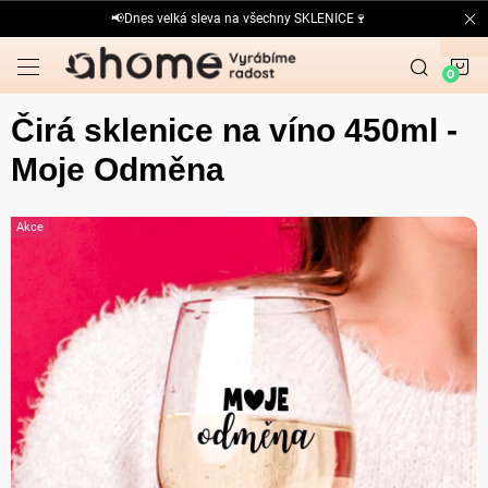
Přejít
📢Dnes velká sleva na všechny SKLENICE🍷
na
obsah
N
K
Čirá sklenice na víno 450ml -
Moje Odměna
Akce