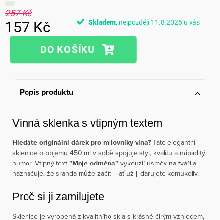
257 Kč
Skladem
11.8.2026
157 Kč
Měrná
cena:
Popis produktu
Vinná sklenka s vtipným textem
Hledáte originální dárek pro milovníky vína?
Tato elegantní
sklenice o objemu 450 ml v sobě spojuje styl, kvalitu a nápaditý
humor. Vtipný text
"Moje odměna"
vykouzlí úsměv na tváři a
naznačuje, že sranda může začít – ať už ji darujete komukoliv.
Proč si ji zamilujete
Sklenice je vyrobená z kvalitního skla s krásně čirým vzhledem,