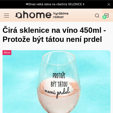
Přejít
📢Dnes velká sleva na všechny SKLENICE🍷
na
obsah
N
K
Čirá sklenice na víno 450ml -
Protože být tátou není prdel
Akce