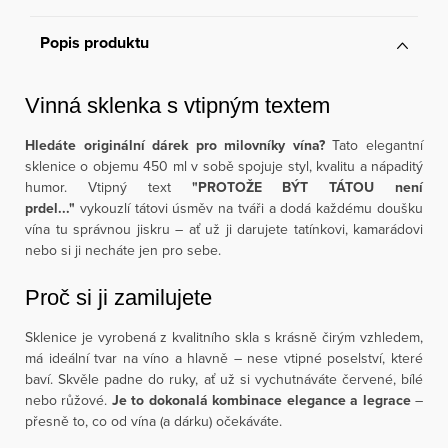
Popis produktu
Vinná sklenka s vtipným textem
Hledáte originální dárek pro milovníky vína?
Tato elegantní
sklenice o objemu 450 ml v sobě spojuje styl, kvalitu a nápaditý
humor. Vtipný text
"PROTOŽE BÝT TÁTOU není
prdel..."
vykouzlí tátovi úsměv na tváři a dodá každému doušku
vína tu správnou jiskru – ať už ji darujete tatínkovi, kamarádovi
nebo si ji necháte jen pro sebe.
Proč si ji zamilujete
Sklenice je vyrobená z kvalitního skla s krásně čirým vzhledem,
má ideální tvar na víno a hlavně – nese vtipné poselství, které
baví. Skvěle padne do ruky, ať už si vychutnáváte červené, bílé
nebo růžové.
Je to dokonalá kombinace elegance a legrace
–
přesně to, co od vína (a dárku) očekáváte.