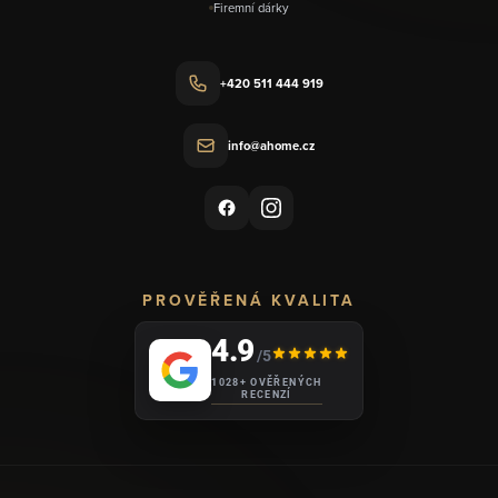
Firemní dárky
+420 511 444 919
info@ahome.cz
PROVĚŘENÁ KVALITA
4.9
/5
1028+ OVĚŘENÝCH
RECENZÍ