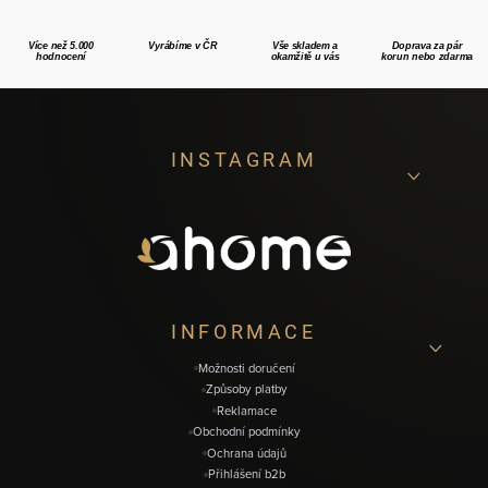
Více než 5.000
Vyrábíme v ČR
Vše skladem a
Doprava za pár
hodnocení
okamžitě u vás
korun nebo zdarma
Z
INSTAGRAM
á
p
a
t
í
INFORMACE
Možnosti doručení
Způsoby platby
Reklamace
Obchodní podmínky
Ochrana údajů
Přihlášení b2b