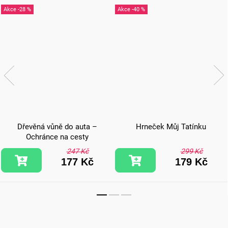
-28 %
-40 %
Dřevěná vůně do auta –
Hrneček Můj Tatínku
Ochránce na cesty
247 Kč
299 Kč
177 Kč
179 Kč