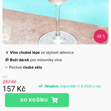
-38 %
🍷
Víno chutná lépe
ze stylové sklenice
🎁
Boží dárek
pro milovníky vína
✨ Poctivé
české sklo
257 Kč
Skladem
11.8.2026
157 Kč
Měrná
cena: