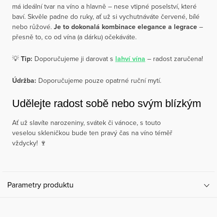
má ideální tvar na víno a hlavně – nese vtipné poselství, které
baví. Skvěle padne do ruky, ať už si vychutnáváte červené, bílé
nebo růžové.
Je to dokonalá kombinace elegance a legrace
–
přesně to, co od vína (a dárku) očekáváte.
💡
Tip:
Doporučujeme ji darovat s
lahví vína
– radost zaručena!
Údržba:
Doporučujeme pouze opatrné ruční mytí.
Udělejte radost sobě nebo svým blízkým
Ať už slavíte narozeniny, svátek či vánoce, s touto
veselou skleničkou bude ten pravý čas na víno téměř
vždycky! 🍷
Parametry produktu