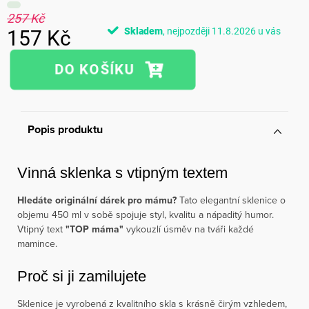
257 Kč
Skladem
11.8.2026
157 Kč
Měrná
cena:
Popis produktu
Vinná sklenka s vtipným textem
Hledáte originální dárek pro mámu?
Tato elegantní sklenice o
objemu 450 ml v sobě spojuje styl, kvalitu a nápaditý humor.
Vtipný text
"TOP máma"
vykouzlí úsměv na tváři každé
mamince.
Proč si ji zamilujete
Sklenice je vyrobená z kvalitního skla s krásně čirým vzhledem,