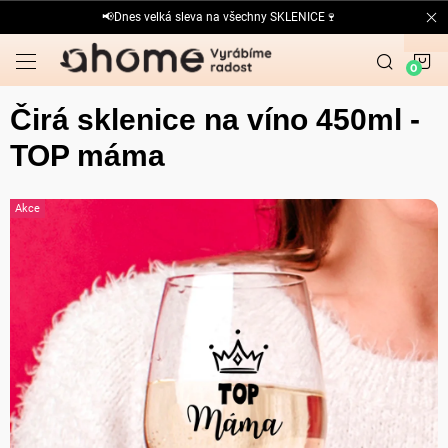
Přejít
📢Dnes velká sleva na všechny SKLENICE🍷
na
obsah
N
K
Čirá sklenice na víno 450ml -
TOP máma
Akce