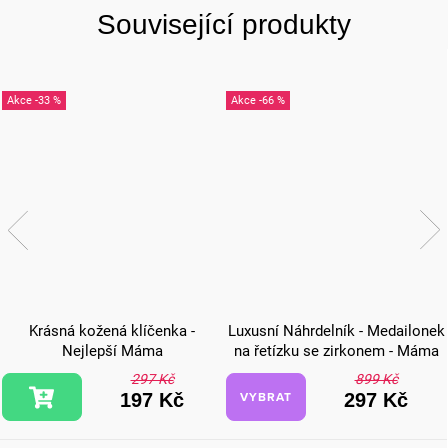
Související produkty
-33 %
-66 %
Krásná kožená klíčenka -
Luxusní Náhrdelník - Medailonek
Nejlepší Máma
na řetízku se zirkonem - Máma
297 Kč
899 Kč
VYBRAT
197 Kč
297 Kč