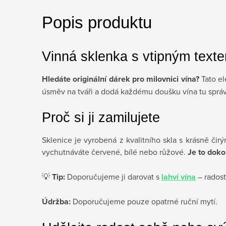
Popis produktu
Vinná sklenka s vtipným text
Hledáte originální dárek pro milovnici vína?
Tato el
úsměv na tváři a dodá každému doušku vína tu správno
Proč si ji zamilujete
Sklenice je vyrobená z kvalitního skla s krásně čir
vychutnáváte červené, bílé nebo růžové.
Je to doko
💡
Tip:
Doporučujeme ji darovat s
lahví vína
– radost
Údržba:
Doporučujeme pouze opatrné ruční mytí.