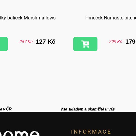
dký balíček Marshmallows
Hrneček Namaste bitch
127 Kč
179
257 Kč
299 Kč
e v ČR
Vše skladem a okamžitě u vás
INFORMACE