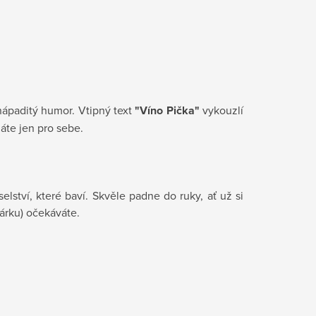
 nápaditý humor. Vtipný text
"Víno Pička"
vykouzlí
áte jen pro sebe.
lství, které baví. Skvěle padne do ruky, ať už si
dárku) očekáváte.