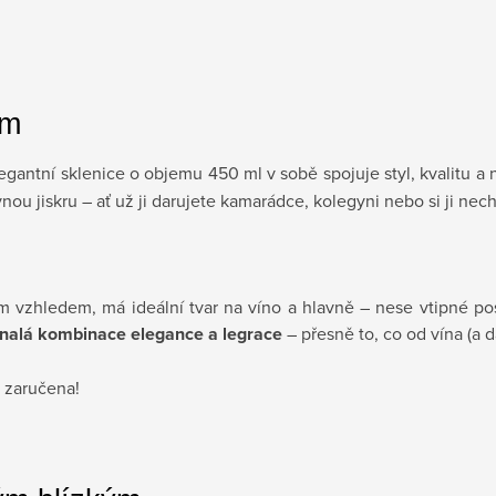
em
egantní sklenice o objemu 450 ml v sobě spojuje styl, kvalitu a
u jiskru – ať už ji darujete kamarádce, kolegyni nebo si ji nech
ým vzhledem, má ideální tvar na víno a hlavně – nese vtipné pose
nalá kombinace elegance a legrace
– přesně to, co od vína (a 
 zaručena!