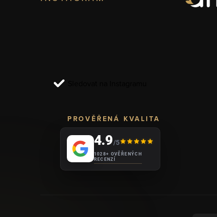
á
p
a
t
í
Sledovat na Instagramu
PROVĚŘENÁ KVALITA
4.9
/5
1028+ OVĚŘENÝCH
RECENZÍ