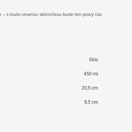
e – s touto veselou skleničkou bude ten pravý čas
Sklo
450 ml
20,5 cm
8,5 cm