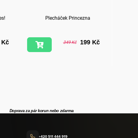
es!
Plecháček Princezna
 Kč
199 Kč
349 Kč
Doprava za pár korun nebo zdarma
+420 511 444 919