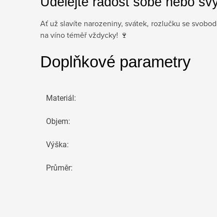
Udělejte radost sobě nebo sv
Ať už slavíte narozeniny, svátek, rozlučku se svobo
na víno téměř vždycky! 🍷
Doplňkové parametry
Materiál
:
Objem
:
Výška
:
Průměr
: