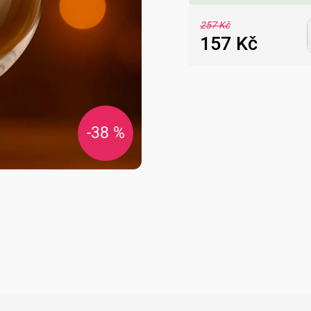
257 Kč
157 Kč
Měrná
cena:
-38 %