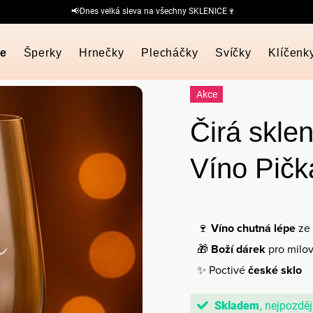
📢Dnes velká sleva na všechny SKLENICE🍷
ce
Šperky
Hrnečky
Plecháčky
Svíčky
Klíčenk
Akce
Čirá skle
Víno Pičk
🍷
Víno chutná lépe
ze 
🎁
Boží dárek
pro milov
✨ Poctivé
české sklo
Skladem