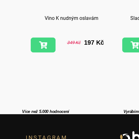
Víno K nudným oslavám
Sla
197 Kč
349 Kč
Více než 5.000 hodnocení
Vyrábím
Z
INSTAGRAM