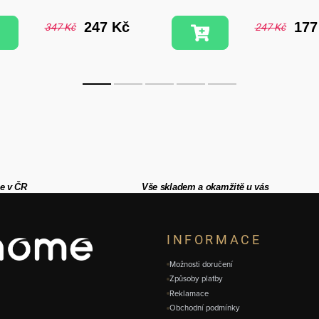
247 Kč
177
347 Kč
247 Kč
e v ČR
Vše skladem a okamžitě u vás
INFORMACE
Možnosti doručení
Způsoby platby
Reklamace
Obchodní podmínky