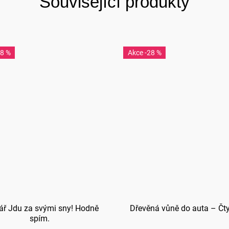
Související produkty
28 %
-28 %
ář Jdu za svými sny! Hodně
Dřevěná vůně do auta – Čty
spím.