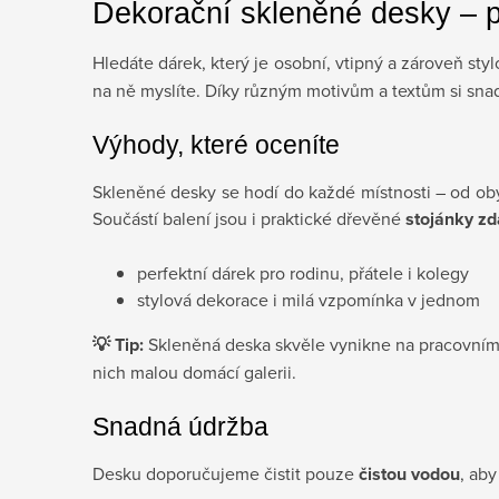
Dekorační skleněné desky – p
Hledáte dárek, který je osobní, vtipný a zároveň st
na ně myslíte. Díky různým motivům a textům si snad
Výhody, které oceníte
Skleněné desky se hodí do každé místnosti – od obý
Součástí balení jsou i praktické dřevěné
stojánky z
perfektní dárek pro rodinu, přátele i kolegy
stylová dekorace i milá vzpomínka v jednom
💡 Tip:
Skleněná deska skvěle vynikne na pracovním s
nich malou domácí galerii.
Snadná údržba
Desku doporučujeme čistit pouze
čistou vodou
, aby