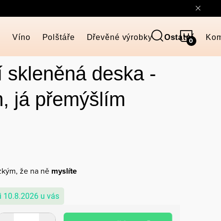
NÁKUP
y
Víno
Polštáře
Dřevěné výrobky
Ostatní
Kom
KOŠÍK
 skleněná deska -
, já přemýšlím
zkým, že na ně
myslíte
10.8.2026