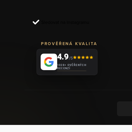
t
í
Sledovat na Instagramu
PROVĚŘENÁ KVALITA
4.9
/5
1028+ OVĚŘENÝCH
RECENZÍ