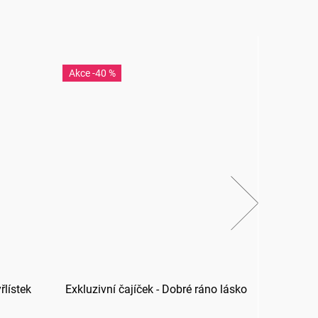
-40 %
-40
řlístek
Exkluzivní čajíček - Dobré ráno lásko
Ex