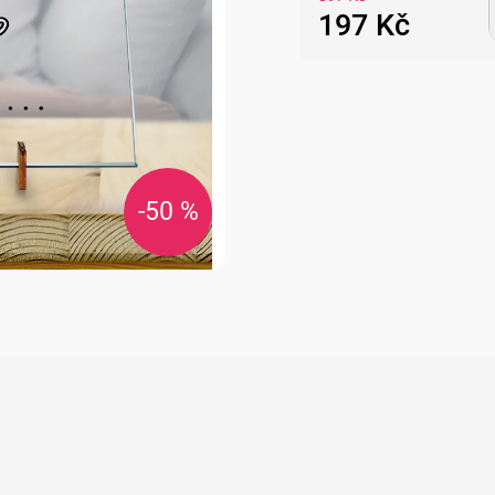
197 Kč
Měrná
cena:
-50 %