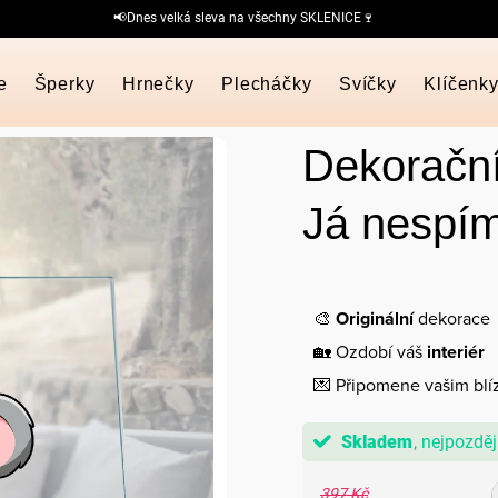
📢Dnes velká sleva na všechny SKLENICE🍷
e
Šperky
Hrnečky
Plecháčky
Svíčky
Klíčenk
Dekorační
Já nespím
🎨
Originální
dekorace
🏡 Ozdobí váš
interiér
💌 Připomene vašim blí
Skladem
397 Kč