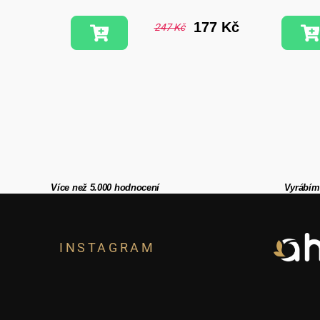
9 Kč
177 Kč
247 Kč
Více než 5.000 hodnocení
Vyrábím
Z
á
INSTAGRAM
p
a