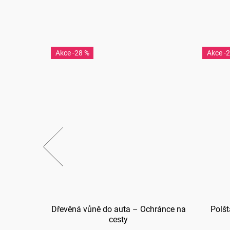
-28 %
-
íčko
Dřevěná vůně do auta – Ochránce na
Polšt
cesty