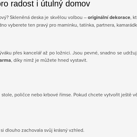
ro radost i útulný domov
ylový? Skleněná deska je skvělou volbou –
originální dekorace
, 
no vyberete ten pravý pro maminku, tatínka, partnera, kamarádk
váku přes kancelář až po ložnici. Jsou pevné, snadno se udržují
darma
, díky nimž je můžete hned vystavit.
tole, poličce nebo krbové římse. Pokud chcete vytvořit ještě vě
 si dlouho zachovala svůj krásný vzhled.