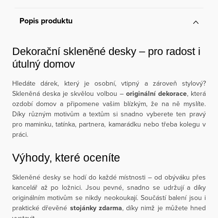
Popis produktu
Dekorační skleněné desky – pro radost i
útulný domov
Hledáte dárek, který je osobní, vtipný a zároveň stylový?
Skleněná deska je skvělou volbou –
originální dekorace
, která
ozdobí domov a připomene vašim blízkým, že na ně myslíte.
Díky různým motivům a textům si snadno vyberete ten pravý
pro maminku, tatínka, partnera, kamarádku nebo třeba kolegu v
práci.
Výhody, které oceníte
Skleněné desky se hodí do každé místnosti – od obýváku přes
kancelář až po ložnici. Jsou pevné, snadno se udržují a díky
originálním motivům se nikdy neokoukají. Součástí balení jsou i
praktické dřevěné
stojánky zdarma
, díky nimž je můžete hned