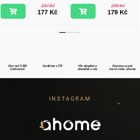
247 Kč
299 Kč
177 Kč
179 Kč
Více než 5.000
Vyrábíme v ČR
Vše skladem a
Doprava za pár
hodnocení
okamžitě u vás
korun nebo zdarma
Z
INSTAGRAM
á
p
a
t