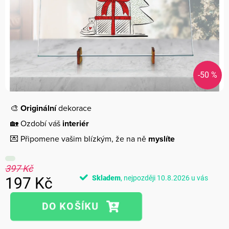
-50 %
🎨
Originální
dekorace
🏡 Ozdobí váš
interiér
💌 Připomene vašim blízkým, že na ně
myslíte
397 Kč
Skladem
10.8.2026
197 Kč
Měrná
cena: