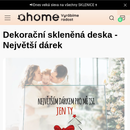
Přejít
📢Dnes velká sleva na všechny SKLENICE🍷
na
obsah
N
K
Dekorační skleněná deska -
Největší dárek