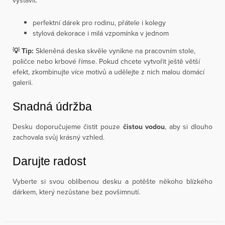
vystavit.
perfektní dárek pro rodinu, přátele i kolegy
stylová dekorace i milá vzpomínka v jednom
💡 Tip:
Skleněná deska skvěle vynikne na pracovním stole,
poličce nebo krbové římse. Pokud chcete vytvořit ještě větší
efekt, zkombinujte více motivů a udělejte z nich malou domácí
galerii.
Snadná údržba
Desku doporučujeme čistit pouze
čistou vodou
, aby si dlouho
zachovala svůj krásný vzhled.
Darujte radost
Vyberte si svou oblíbenou desku a potěšte někoho blízkého
dárkem, který nezůstane bez povšimnutí.