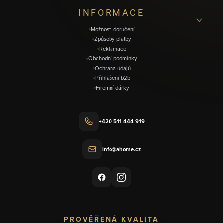
í
INFORMACE
Možnosti doručení
Způsoby platby
Reklamace
Obchodní podmínky
Ochrana údajů
Přihlášení b2b
Firemní dárky
+420 511 444 919
info@ahome.cz
PROVĚŘENÁ KVALITA