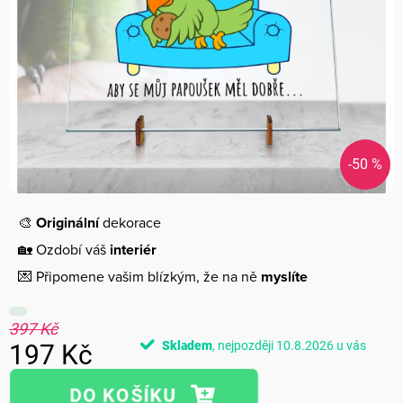
-50 %
🎨
Originální
dekorace
🏡 Ozdobí váš
interiér
💌 Připomene vašim blízkým, že na ně
myslíte
397 Kč
Skladem
10.8.2026
197 Kč
Měrná
cena: