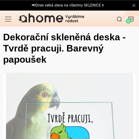
Přejít
📢Dnes velká sleva na všechny SKLENICE🍷
na
obsah
N
K
Dekorační skleněná deska -
Tvrdě pracuji. Barevný
papoušek