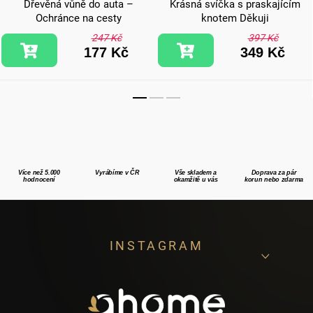
Dřevěná vůně do auta –
Krásná svíčka s praskajícím
Ochránce na cesty
knotem Děkuji
247 Kč
397 Kč
177 Kč
349 Kč
Více než 5.000
Vyrábíme v ČR
Vše skladem a
Doprava za pár
hodnocení
okamžitě u vás
korun nebo zdarma
Z
INSTAGRAM
á
p
a