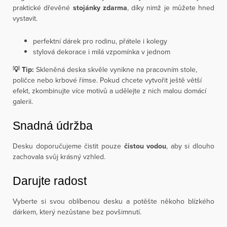
praktické dřevěné
stojánky zdarma
, díky nimž je můžete hned
vystavit.
perfektní dárek pro rodinu, přátele i kolegy
stylová dekorace i milá vzpomínka v jednom
💡 Tip:
Skleněná deska skvěle vynikne na pracovním stole,
poličce nebo krbové římse. Pokud chcete vytvořit ještě větší
efekt, zkombinujte více motivů a udělejte z nich malou domácí
galerii.
Snadná údržba
Desku doporučujeme čistit pouze
čistou vodou
, aby si dlouho
zachovala svůj krásný vzhled.
Darujte radost
Vyberte si svou oblíbenou desku a potěšte někoho blízkého
dárkem, který nezůstane bez povšimnutí.