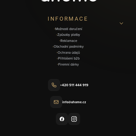
t
í
INFORMACE
Možnosti doručení
Způsoby platby
Reklamace
Obchodní podmínky
Ochrana údajů
Přihlášení b2b
Firemní dárky
+420 511 444 919
info@ahome.cz