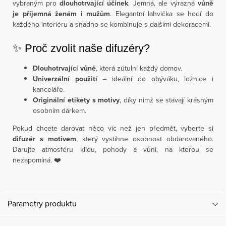
vybraným pro
dlouhotrvající účinek
. Jemná, ale výrazná
vůně
je příjemná ženám i mužům
. Elegantní lahvička se hodí do
každého interiéru a snadno se kombinuje s dalšími dekoracemi.
✨ Proč zvolit naše difuzéry?
Dlouhotrvající vůně
, která zútulní každý domov.
Univerzální použití
– ideální do obýváku, ložnice i
kanceláře.
Originální etikety s motivy
, díky nimž se stávají krásným
osobním dárkem.
Pokud chcete darovat něco víc než jen předmět, vyberte si
difuzér s motivem
, který vystihne osobnost obdarovaného.
Darujte atmosféru klidu, pohody a vůni, na kterou se
nezapomíná. ❤️
Parametry produktu