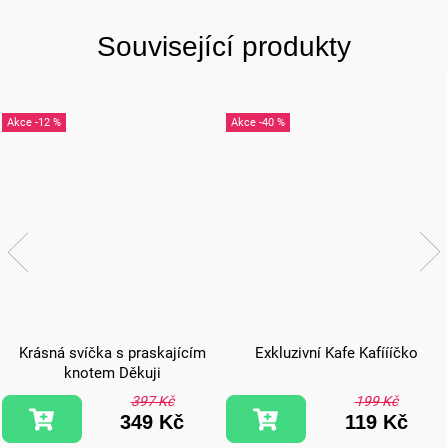
Související produkty
-12 %
-40 %
Krásná svíčka s praskajícím
Exkluzivní Kafe Kafíííčko
knotem Děkuji
397 Kč
199 Kč
349 Kč
119 Kč