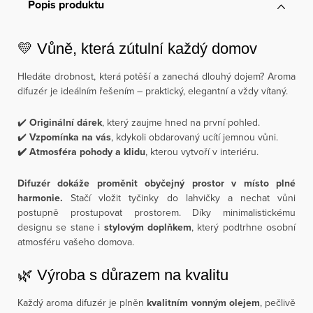
Popis produktu
💛 Vůně, která zútulní každý domov
Hledáte drobnost, která potěší a zanechá dlouhý dojem? Aroma
difuzér je ideálním řešením – praktický, elegantní a vždy vítaný.
✔️
Originální dárek
, který zaujme hned na první pohled.
✔️
Vzpomínka na vás
, kdykoli obdarovaný ucítí jemnou vůni.
✔️ Atmosféra pohody a klidu
, kterou vytvoří v interiéru.
Difuzér dokáže proměnit obyčejný prostor v místo plné
harmonie.
Stačí vložit tyčinky do lahvičky a nechat vůni
postupně prostupovat prostorem. Díky minimalistickému
designu se stane i
stylovým doplňkem
, který podtrhne osobní
atmosféru vašeho domova.
🌿 Výroba s důrazem na kvalitu
Každý aroma difuzér je plněn
kvalitním vonným olejem
, pečlivě