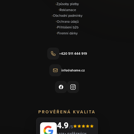
Způsoby platby
Reklamace
Obchodní podmínky
Ochrana údajů
Přihlášení b2b
Firemní dárky
+420 511 444 919
info@ahome.cz
PROVĚŘENÁ KVALITA
4.9
/5
1028+ OVĚŘENÝCH