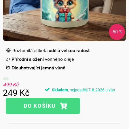
-50 %
😂 Roztomilá etiketa
udělá velkou radost
🌿
Přírodní složení
vonného oleje
🌸
Dlouhotrvající jemná vůně
499 Kč
Skladem
7.8.2026
249 Kč
Měrná
cena: