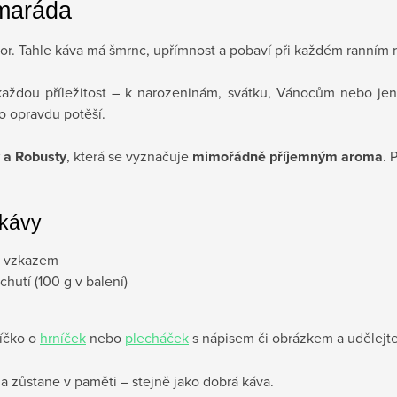
amaráda
. Tahle káva má šmrnc, upřímnost a pobaví při každém ranním ri
o každou příležitost – k narozeninám, svátku, Vánocům nebo je
o opravdu potěší.
 a Robusty
, která se vyznačuje
mimořádně příjemným aroma
. 
 kávy
m vzkazem
hutí (100 g v balení)
fíčko o
hrníček
nebo
plecháček
s nápisem či obrázkem a udělejte
 a zůstane v paměti – stejně jako dobrá káva.