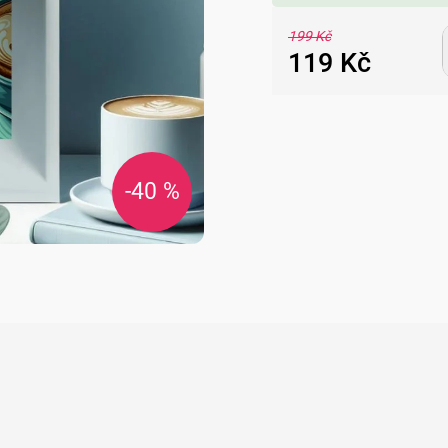
199 Kč
119 Kč
Měrná
cena:
-40 %