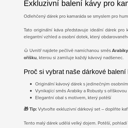
Exkluzivní balení kávy pro k
Odlehčený dárek pro kamaráda se smyslem pro humor
Tato originální káva představuje ideální dárek pr
elegantní vzhled a osobní dotek, který obdarovanéh
🌰 Uvnitř najdete pečlivě namíchanou směs
Arabiky
oříšku
, kterou si zamiluje každý kávový nadšenec.
Proč si vybrat naše dárkové balení
Originální kávový dárek s jedinečným osobní
Vynikající směs Arabiky a Robusty s oříškovou c
Elegantní obal s motivem, který potěší
🎁 Tip:
Vytvořte exkluzivní dárkový set – doplňte ka
Tento malý dárek udělá velký dojem. Potěší, pohladí