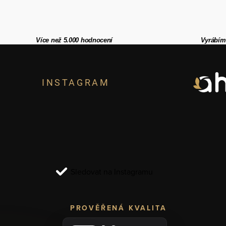
Více než 5.000 hodnocení
Vyrábím
Z
á
INSTAGRAM
p
a
t
í
Sledovat na Instagramu
PROVĚŘENÁ KVALITA