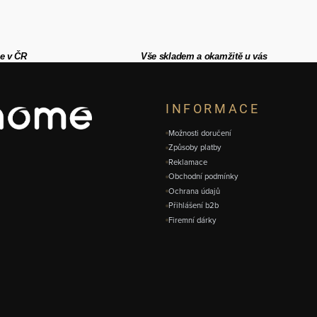
e v ČR
Vše skladem a okamžitě u vás
INFORMACE
Možnosti doručení
Způsoby platby
Reklamace
Obchodní podmínky
Ochrana údajů
Přihlášení b2b
Firemní dárky