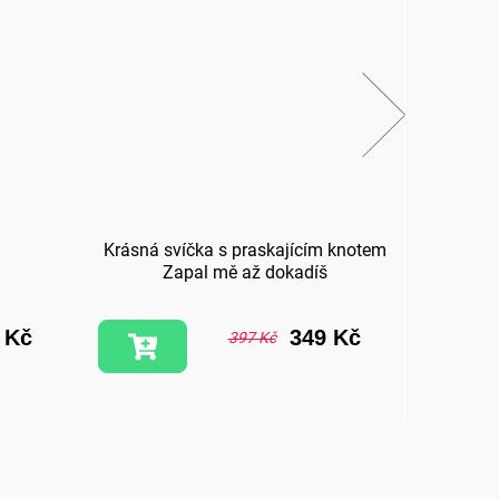
Krásná svíčka s praskajícím knotem
Ví
Zapal mě až dokadíš
 Kč
349 Kč
397 Kč