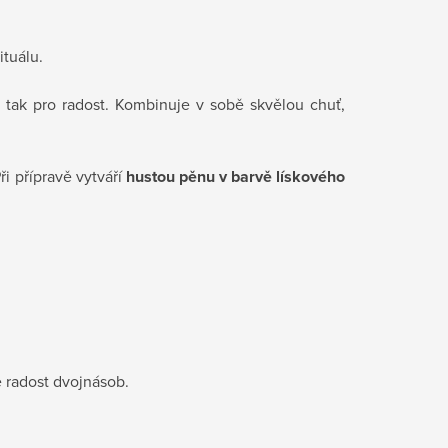
tuálu.
n tak pro radost. Kombinuje v sobě skvělou chuť,
Při přípravě vytváří
hustou pěnu v barvě lískového
 radost dvojnásob.