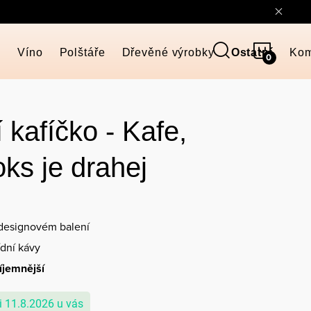
NÁKUP
y
Víno
Polštáře
Dřevěné výrobky
Ostatní
Kom
KOŠÍK
 kafíčko - Kafe,
oks je drahej
designovém balení
ídní kávy
íjemnější
11.8.2026