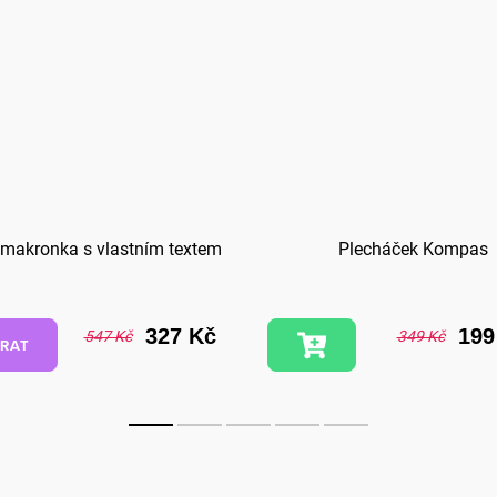
 makronka s vlastním textem
Plecháček Kompas
327 Kč
199
547 Kč
349 Kč
RAT