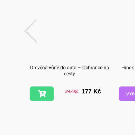
skám
Dřevěná vůně do auta – Ochránce na
Hrnek
cesty
7 Kč
177 Kč
247 Kč
VYB