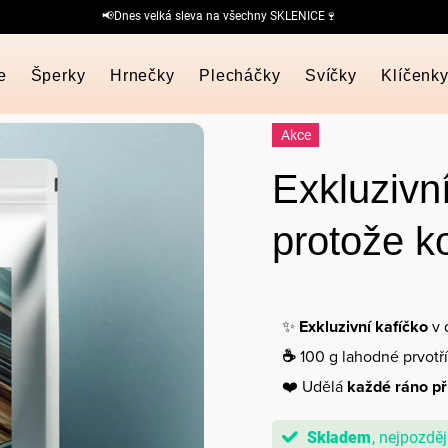
📢Dnes velká sleva na všechny SKLENICE🍷
e
Šperky
Hrnečky
Plecháčky
Svíčky
Klíčenk
Akce
Exkluzivní
protože k
✨
Exkluzivní kafíčko
v 
☕
100 g lahodné prvotř
❤️ Udělá
každé ráno př
Skladem