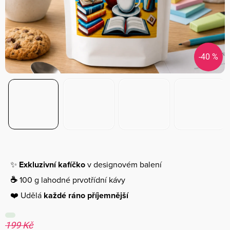
-40 %
✨
Exkluzivní kafíčko
v designovém balení
☕
100 g lahodné prvotřídní kávy
❤️ Udělá
každé ráno příjemnější
199 Kč