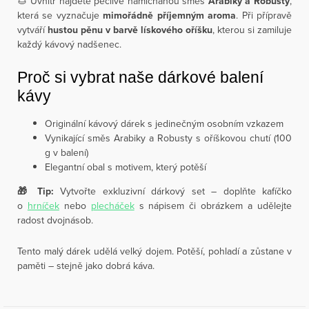
🌰 Uvnitř najdete pečlivě namíchanou směs
Arabiky a Robusty
,
která se vyznačuje
mimořádně příjemným aroma
. Při přípravě
vytváří
hustou pěnu v barvě lískového oříšku
, kterou si zamiluje
každý kávový nadšenec.
Proč si vybrat naše dárkové balení
kávy
Originální kávový dárek s jedinečným osobním vzkazem
Vynikající směs Arabiky a Robusty s oříškovou chutí (100
g v balení)
Elegantní obal s motivem, který potěší
🎁 Tip:
Vytvořte exkluzivní dárkový set – doplňte kafíčko
o
hrníček
nebo
plecháček
s nápisem či obrázkem a udělejte
radost dvojnásob.
Tento malý dárek udělá velký dojem. Potěší, pohladí a zůstane v
paměti – stejně jako dobrá káva.