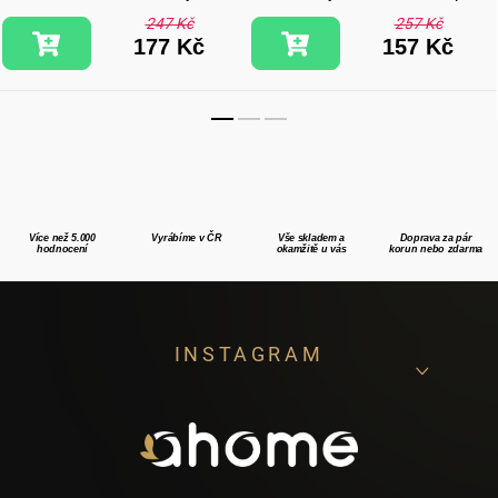
247 Kč
257 Kč
177 Kč
157 Kč
Více než 5.000
Vyrábíme v ČR
Vše skladem a
Doprava za pár
hodnocení
okamžitě u vás
korun nebo zdarma
Z
INSTAGRAM
á
p
a
t