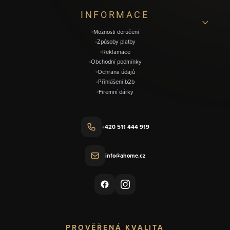
í
INFORMACE
Možnosti doručení
Způsoby platby
Reklamace
Obchodní podmínky
Ochrana údajů
Přihlášení b2b
Firemní dárky
+420 511 444 919
info@ahome.cz
PROVĚŘENÁ KVALITA