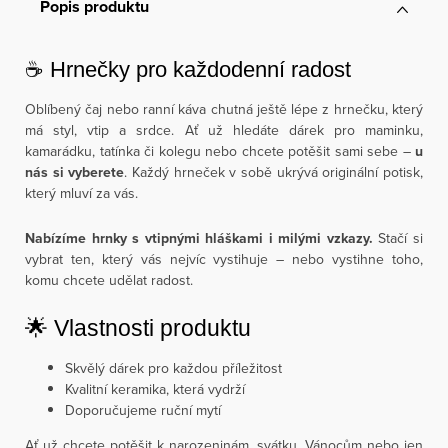
Popis produktu
☕ Hrnečky pro každodenní radost
Oblíbený čaj nebo ranní káva chutná ještě lépe z hrnečku, který
má styl, vtip a srdce. Ať už hledáte dárek pro maminku,
kamarádku, tatínka či kolegu nebo chcete potěšit sami sebe –
u
nás si vyberete
. Každý hrneček v sobě ukrývá originální potisk,
který mluví za vás.
Nabízíme hrnky s vtipnými hláškami i milými vzkazy.
Stačí si
vybrat ten, který vás nejvíc vystihuje – nebo vystihne toho,
komu chcete udělat radost.
🌟 Vlastnosti produktu
Skvělý dárek pro každou příležitost
Kvalitní keramika, která vydrží
Doporučujeme ruční mytí
Ať už chcete potěšit k narozeninám, svátku, Vánocům nebo jen