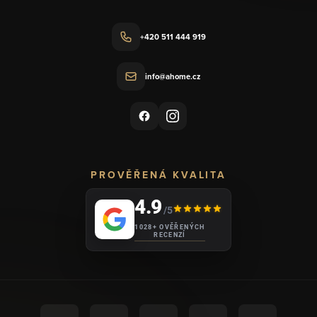
+420 511 444 919
info@ahome.cz
PROVĚŘENÁ KVALITA
4.9
/5
1028+ OVĚŘENÝCH
RECENZÍ