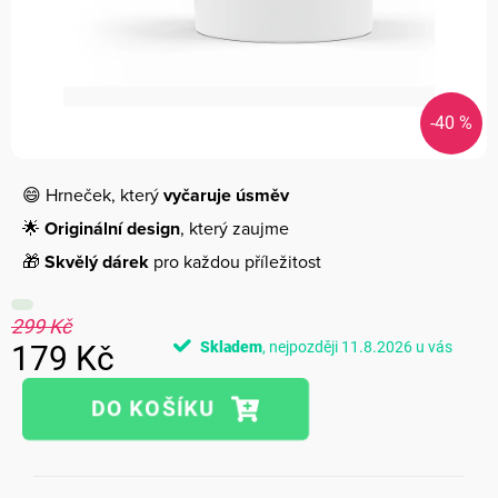
-40 %
😄 Hrneček, který
vyčaruje úsměv
🌟
Originální design
, který zaujme
🎁
Skvělý dárek
pro každou příležitost
299 Kč
Skladem
11.8.2026
179 Kč
Měrná
cena: