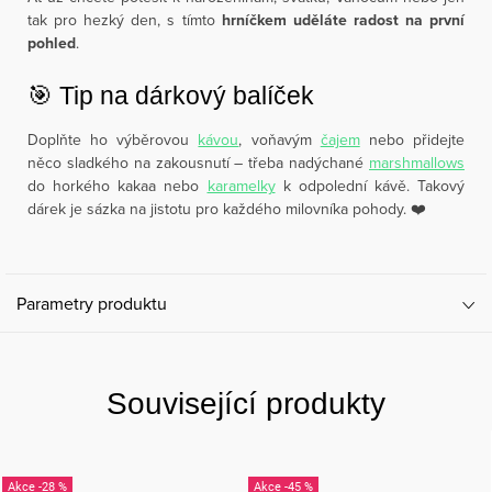
tak pro hezký den, s tímto
hrníčkem uděláte radost na první
pohled
.
🎯 Tip na dárkový balíček
Doplňte ho výběrovou
kávou
, voňavým
čajem
nebo přidejte
něco sladkého na zakousnutí – třeba nadýchané
marshmallows
do horkého kakaa nebo
karamelky
k odpolední kávě. Takový
dárek je sázka na jistotu pro každého milovníka pohody. ❤️
Parametry produktu
Související produkty
-28 %
-45 %