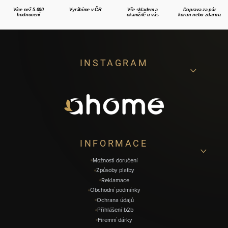
Více než 5.000
Vyrábíme v ČR
Vše skladem a
Doprava za pár
hodnocení
okamžitě u vás
korun nebo zdarma
Z
INSTAGRAM
á
p
a
t
í
INFORMACE
Možnosti doručení
Způsoby platby
Reklamace
Obchodní podmínky
Ochrana údajů
Přihlášení b2b
Firemní dárky