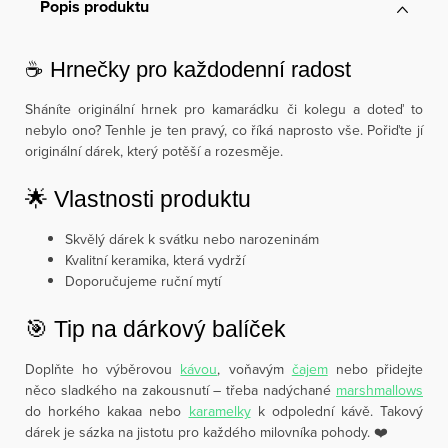
Popis produktu
☕ Hrnečky pro každodenní radost
Sháníte originální hrnek pro kamarádku či kolegu a doteď to
nebylo ono? Tenhle je ten pravý, co říká naprosto vše. Pořiďte jí
originální dárek, který potěší a rozesměje.
🌟 Vlastnosti produktu
Skvělý dárek k svátku nebo narozeninám
Kvalitní keramika, která vydrží
Doporučujeme ruční mytí
🎯 Tip na dárkový balíček
Doplňte ho výběrovou
kávou
, voňavým
čajem
nebo přidejte
něco sladkého na zakousnutí – třeba nadýchané
marshmallows
do horkého kakaa nebo
karamelky
k odpolední kávě. Takový
dárek je sázka na jistotu pro každého milovníka pohody. ❤️