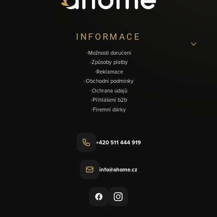
t
í
INFORMACE
Možnosti doručení
Způsoby platby
Reklamace
Obchodní podmínky
Ochrana údajů
Přihlášení b2b
Firemní dárky
+420 511 444 919
info@ahome.cz