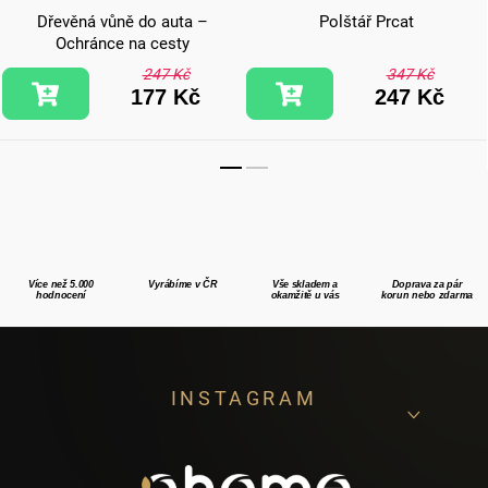
Dřevěná vůně do auta –
Polštář Prcat
Ochránce na cesty
247 Kč
347 Kč
177 Kč
247 Kč
Více než 5.000
Vyrábíme v ČR
Vše skladem a
Doprava za pár
hodnocení
okamžitě u vás
korun nebo zdarma
Z
INSTAGRAM
á
p
a