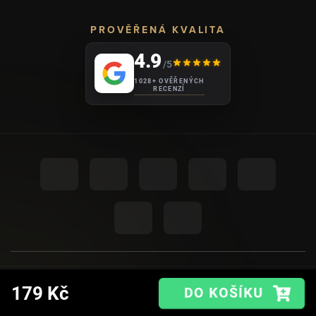
PROVĚŘENÁ KVALITA
4.9
/5
1028+ OVĚŘENÝCH
RECENZÍ
UPRAVIT NASTAVENÍ COOKIES
© 2026
AHOME
.
179 Kč
VYTVOŘIL SHOPTET PREMIUM