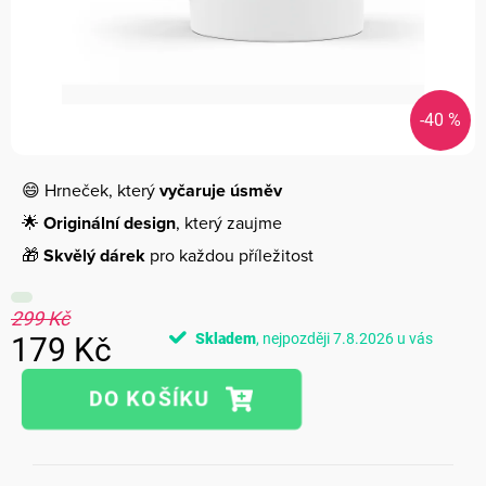
-40 %
😄 Hrneček, který
vyčaruje úsměv
🌟
Originální design
, který zaujme
🎁
Skvělý dárek
pro každou příležitost
299 Kč
Skladem
7.8.2026
179 Kč
Měrná
cena: