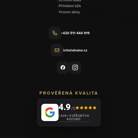
Přihlášení b2b
Firemní dárky
+420 511 444 919
info@ahome.cz
PROVĚŘENÁ KVALITA
4.9
/5
1028+ OVĚŘENÝCH
RECENZÍ