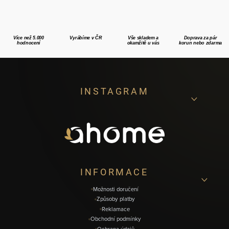
Více než 5.000
Vyrábíme v ČR
Vše skladem a
Doprava za pár
hodnocení
okamžitě u vás
korun nebo zdarma
Z
INSTAGRAM
á
p
a
t
í
INFORMACE
Možnosti doručení
Způsoby platby
Reklamace
Obchodní podmínky
Ochrana údajů