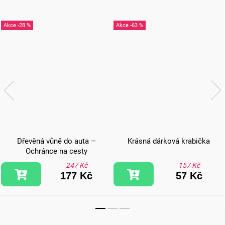
-28 %
-63 %
Dřevěná vůně do auta –
Krásná dárková krabička
Ochránce na cesty
247 Kč
157 Kč
177 Kč
57 Kč