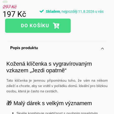
297 Kč
Skladem
11.8.2026
197 Kč
Měrná
cena:
Popis produktu
Kožená klíčenka s vygravírovaným
vzkazem „Jezdi opatrně“
Tato klíčenka je jemnou připomínkou toho, že vám na někom
záleží a chcete, aby se vrátil v pořádku domů. Ideální pro blízkou
osobu, která je často na cestách.
🎁 Malý dárek s velkým významem
Skvěle kombinuje praktičnost s osobním poselstvím