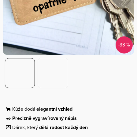
-33 %
🐂 Kůže dodá
elegantní vzhled
✒️
Precizně vygravírovaný nápis
💌 Dárek, který
dělá radost každý den