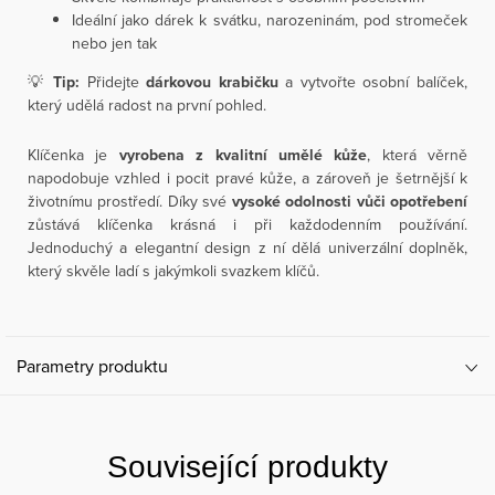
Ideální jako dárek k svátku, narozeninám, pod stromeček
nebo jen tak
💡
Tip:
Přidejte
dárkovou krabičku
a vytvořte osobní balíček,
který udělá radost na první pohled.
Klíčenka je
vyrobena z kvalitní umělé kůže
, která věrně
napodobuje vzhled i pocit pravé kůže, a zároveň je šetrnější k
životnímu prostředí. Díky své
vysoké odolnosti vůči opotřebení
zůstává klíčenka krásná i při každodenním používání.
Jednoduchý a elegantní design z ní dělá univerzální doplněk,
který skvěle ladí s jakýmkoli svazkem klíčů.
Parametry produktu
Související produkty