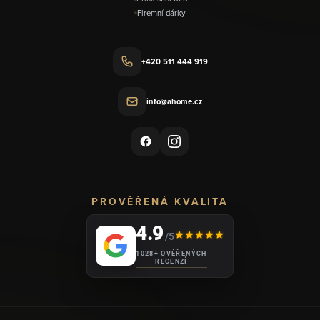
Firemní dárky
+420 511 444 919
info@ahome.cz
PROVĚŘENÁ KVALITA
4.9
/5
1028+ OVĚŘENÝCH
RECENZÍ