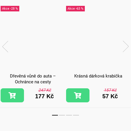
-28 %
-63 %
Dřevěná vůně do auta –
Krásná dárková krabička
Ochránce na cesty
247 Kč
157 Kč
177 Kč
57 Kč