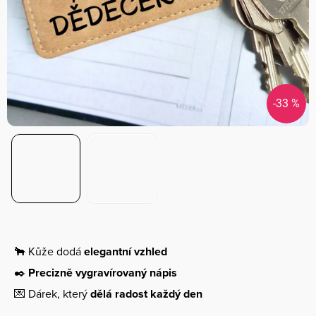
-33 %
🐂 Kůže dodá
elegantní vzhled
✒️
Precizně vygravírovaný nápis
💌 Dárek, který
dělá radost každý den