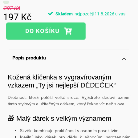
297 Kč
Skladem
11.8.2026
197 Kč
Měrná
cena:
Popis produktu
Kožená klíčenka s vygravírovaným
vzkazem „Ty jsi nejlepší DĚDEČEK“
Drobnost, která potěší velké srdce. Vyjádřete dědovi uznání
tímto stylovým a užitečným dárkem, který řekne víc než slova.
🎁 Malý dárek s velkým významem
Skvěle kombinuje praktičnost s osobním poselstvím
Ideální jako dárek pro dědu k Vánocům, narozeninám