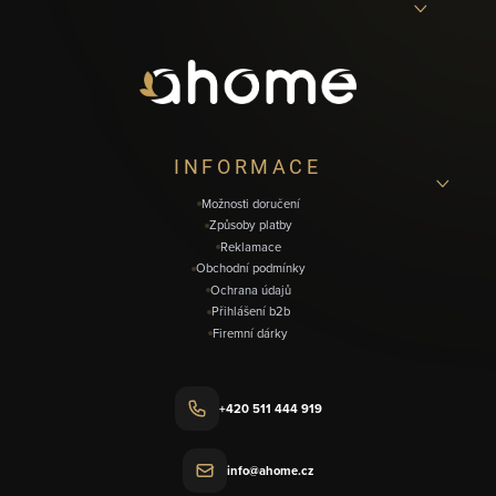
á
p
a
t
í
INFORMACE
Možnosti doručení
Způsoby platby
Reklamace
Obchodní podmínky
Ochrana údajů
Přihlášení b2b
Firemní dárky
+420 511 444 919
info@ahome.cz