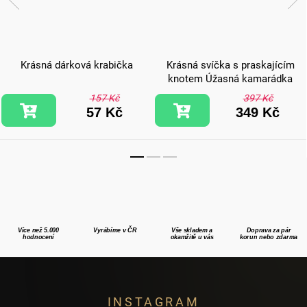
Krásná dárková krabička
Krásná svíčka s praskajícím
knotem Úžasná kamarádka
157 Kč
397 Kč
57 Kč
349 Kč
Více než 5.000
Vyrábíme v ČR
Vše skladem a
Doprava za pár
hodnocení
okamžitě u vás
korun nebo zdarma
Z
INSTAGRAM