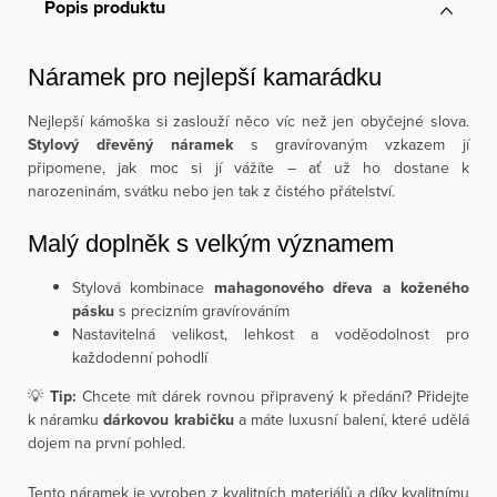
Popis produktu
Náramek pro nejlepší kamarádku
Nejlepší kámoška si zaslouží něco víc než jen obyčejné slova.
Stylový dřevěný náramek
s gravírovaným vzkazem jí
připomene, jak moc si jí vážíte – ať už ho dostane k
narozeninám, svátku nebo jen tak z čistého přátelství.
Malý doplněk s velkým významem
Stylová kombinace
mahagonového dřeva a koženého
pásku
s precizním gravírováním
Nastavitelná velikost, lehkost a voděodolnost pro
každodenní pohodlí
💡
Tip:
Chcete mít dárek rovnou připravený k předání? Přidejte
k náramku
dárkovou krabičku
a máte luxusní balení, které udělá
dojem na první pohled.
Tento náramek je vyroben z kvalitních materiálů a díky kvalitnímu