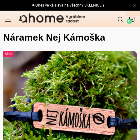
Přejít
📢Dnes velká sleva na všechny SKLENICE🍷
na
obsah
N
K
Náramek Nej Kámoška
Akce