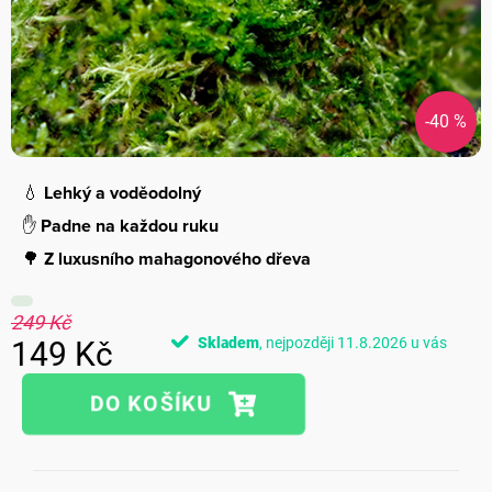
-40 %
💧
Lehký a voděodolný
✋
Padne na každou ruku
🌳
Z luxusního mahagonového dřeva
249 Kč
Skladem
11.8.2026
149 Kč
Měrná
cena: