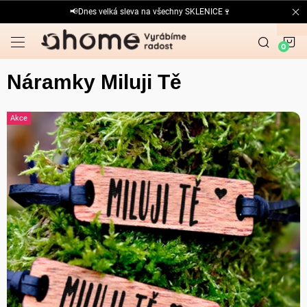
Přejít
📢Dnes velká sleva na všechny SKLENICE🍷
na
obsah
N
K
Náramky Miluji Tě
Akce