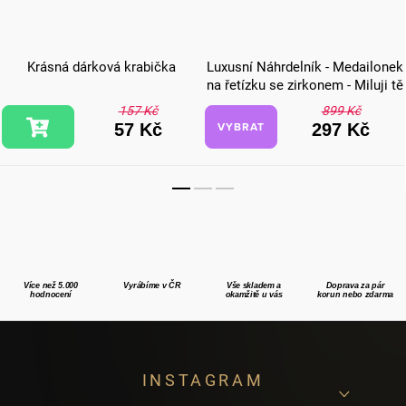
Krásná dárková krabička
Luxusní Náhrdelník - Medailonek
na řetízku se zirkonem - Miluji tě
157 Kč
899 Kč
VYBRAT
57 Kč
297 Kč
Více než 5.000
Vyrábíme v ČR
Vše skladem a
Doprava za pár
hodnocení
okamžitě u vás
korun nebo zdarma
Z
INSTAGRAM
á