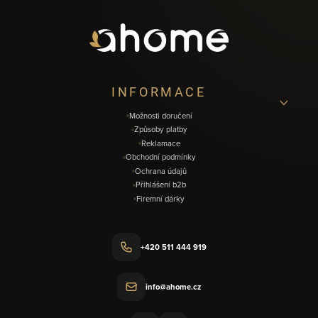
p
a
t
í
INFORMACE
Možnosti doručení
Způsoby platby
Reklamace
Obchodní podmínky
Ochrana údajů
Přihlášení b2b
Firemní dárky
+420 511 444 919
info@ahome.cz