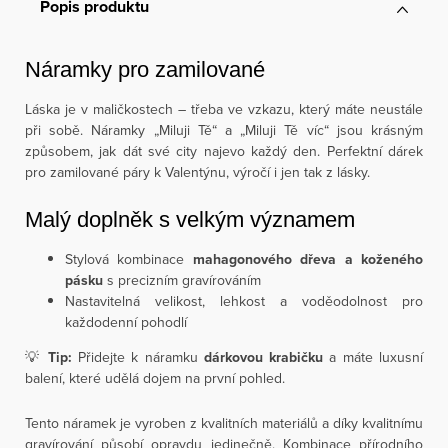
Popis produktu
Náramky pro zamilované
Láska je v maličkostech – třeba ve vzkazu, který máte neustále
při sobě. Náramky „Miluji Tě“ a „Miluji Tě víc“ jsou krásným
způsobem, jak dát své city najevo každý den. Perfektní dárek
pro zamilované páry k Valentýnu, výročí i jen tak z lásky.
Malý doplněk s velkým významem
Stylová kombinace
mahagonového dřeva a koženého
pásku
s precizním gravírováním
Nastavitelná velikost, lehkost a voděodolnost pro
každodenní pohodlí
💡
Tip:
Přidejte k náramku
dárkovou krabičku
a máte luxusní
balení, které udělá dojem na první pohled.
Tento náramek je vyroben z kvalitních materiálů a díky kvalitnímu
gravírování působí opravdu jedinečně. Kombinace přírodního