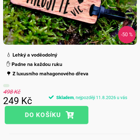
-50 %
💧
Lehký a voděodolný
✋
Padne na každou ruku
🌳
Z luxusního mahagonového dřeva
498 Kč
Skladem
11.8.2026
249 Kč
Měrná
cena: