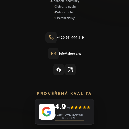
Obchodní podmínky
Ochrana údajů
Přihlášení b2b
Firemní dárky
+420 511 444 919
info@ahome.cz
PROVĚŘENÁ KVALITA
4.9
/5
1028+ OVĚŘENÝCH
RECENZÍ