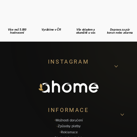
Více než 5.000
Vyrábíme v ČR
Vše skladem a
Doprava za pár
hodnocení
okamžitě u vás
korun nebo zdarma
Z
INSTAGRAM
á
p
a
t
í
INFORMACE
Možnosti doručení
Způsoby platby
Reklamace