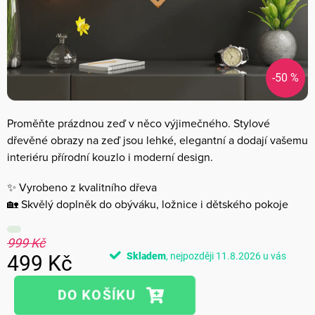
-50 %
Proměňte prázdnou zeď v něco výjimečného. Stylové
dřevěné obrazy na zeď jsou lehké, elegantní a dodají vašemu
interiéru přírodní kouzlo i moderní design.
✨ Vyrobeno z kvalitního dřeva
🏡 Skvělý doplněk do obýváku, ložnice i dětského pokoje
999 Kč
Skladem
11.8.2026
499 Kč
Měrná
cena: