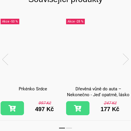
-50 %
-28 %
Prkénko Srdce
Dřevěná vůně do auta –
Nekonečno - Jeď opatrně, lásko
997 Kč
247 Kč
497 Kč
177 Kč