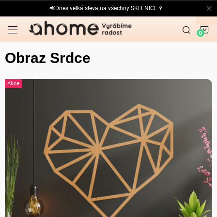
Přejít
📢Dnes velká sleva na všechny SKLENICE🍷
na
obsah
N
K
Obraz Srdce
Akce