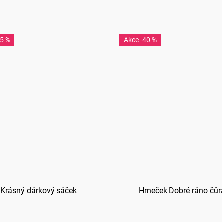
45 %
-40 %
Krásný dárkový sáček
Hrneček Dobré ráno čůr