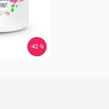
cena:
-42 %