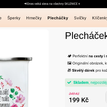
📢Dnes velká sleva na všechny SKLENICE🍷
e
Šperky
Hrnečky
Plecháčky
Svíčky
Klíčenk
Plecháče
🏕️ Perfektní
na cesty i
🖼️ Originální obrázek, 
🎁
Skvělý dárek
pro kaž
Skladem
349 Kč
199 Kč
Měrná