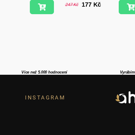
7 Kč
177 Kč
247 Kč
Více než 5.000 hodnocení
Vyrábím
Z
á
INSTAGRAM
p
a