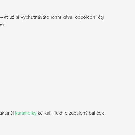
 ať už si vychutnáváte ranní kávu, odpolední čaj
den.
akaa či
karamelky
ke kafi. Takhle zabalený balíček