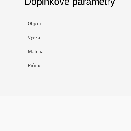
Doplňkové parametry
Objem
:
Výška
:
Materiál
:
Průměr
: