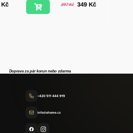
 Kč
349 Kč
397 Kč
Doprava za pár korun nebo zdarma
+420 511 444 919
info@ahome.cz