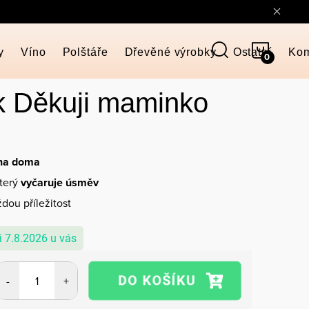
NÁKUP
y
Víno
Polštáře
Dřevěné výrobky
Ostatní
Kom
KOŠÍK
k Děkuji maminko
 na doma
který
vyčaruje úsměv
dou příležitost
7.8.2026