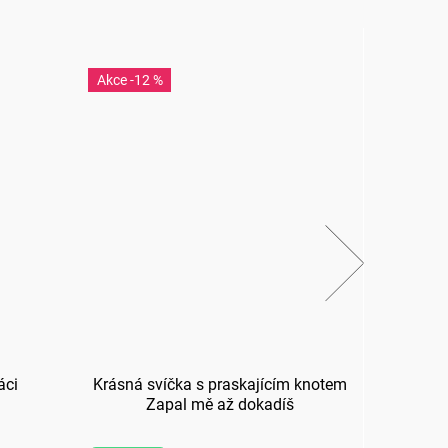
-12 %
-43
áci
Krásná svíčka s praskajícím knotem
Ví
Zapal mě až dokadíš