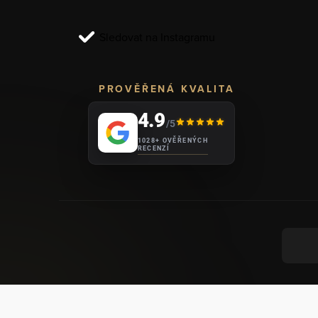
t
í
Sledovat na Instagramu
PROVĚŘENÁ KVALITA
4.9
/5
1028+ OVĚŘENÝCH
RECENZÍ
VYT