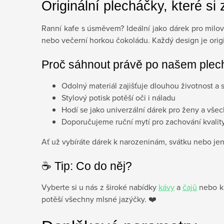
Originální plecháčky, které si 
Ranní kafe s úsměvem? Ideální jako dárek pro milov
nebo večerní horkou čokoládu. Každý design je origin
Proč sáhnout právě po našem ple
Odolný materiál zajišťuje dlouhou životnost a 
Stylový potisk potěší oči i náladu
Hodí se jako univerzální dárek pro ženy a vš
Doporučujeme ruční mytí pro zachování kvalit
Ať už vybíráte dárek k narozeninám, svátku nebo jen
☕️ Tip: Co do něj?
Vyberte si u nás z široké nabídky
kávy
a
čajů
nebo k 
potěší všechny mlsné jazýčky. ❤️