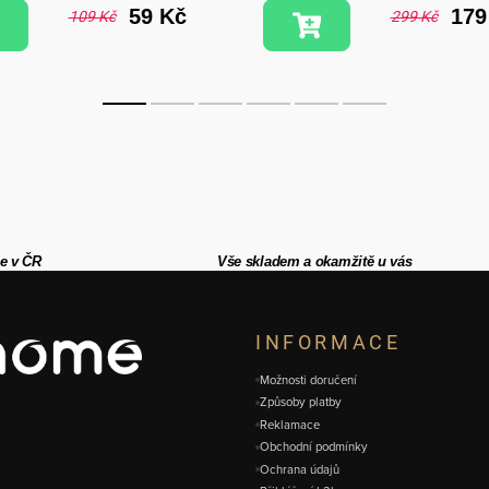
59 Kč
179
109 Kč
299 Kč
e v ČR
Vše skladem a okamžitě u vás
INFORMACE
Možnosti doručení
Způsoby platby
Reklamace
Obchodní podmínky
Ochrana údajů