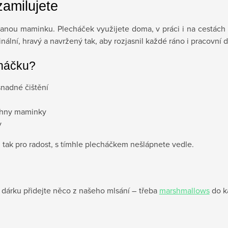
zamilujete
anou maminku. Plecháček využijete doma, v práci i na cestách –
ální, hravý a navržený tak, aby rozjasnil každé ráno i pracovní 
cháčku?
snadné čištění
echny maminky
y
 tak pro radost, s tímhle plecháčkem nešlápnete vedle.
dárku přidejte něco z našeho mlsání – třeba
marshmallows
do k