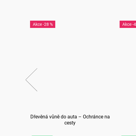
-28 %
-
šit, liju
Dřevěná vůně do auta – Ochránce na
cesty