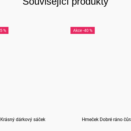
Související produkty
45 %
-40 %
Krásný dárkový sáček
Hrneček Dobré ráno čůr