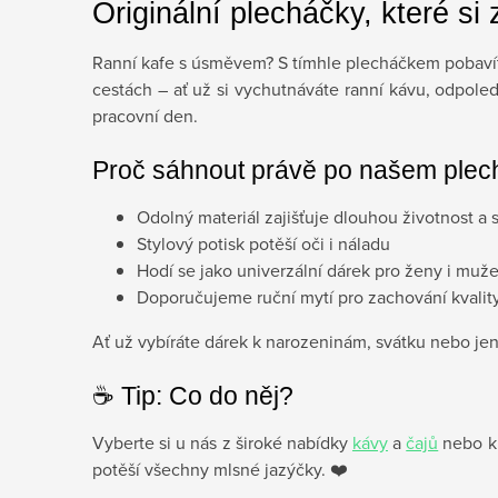
Originální plecháčky, které si 
Ranní kafe s úsměvem? S tímhle plecháčkem pobavíte
cestách – ať už si vychutnáváte ranní kávu, odpoled
pracovní den.
Proč sáhnout právě po našem ple
Odolný materiál zajišťuje dlouhou životnost a 
Stylový potisk potěší oči i náladu
Hodí se jako univerzální dárek pro ženy i muž
Doporučujeme ruční mytí pro zachování kvalit
Ať už vybíráte dárek k narozeninám, svátku nebo jen
☕️ Tip: Co do něj?
Vyberte si u nás z široké nabídky
kávy
a
čajů
nebo k 
potěší všechny mlsné jazýčky. ❤️