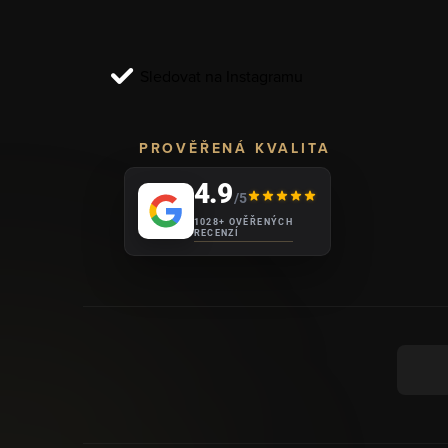
t
í
Sledovat na Instagramu
PROVĚŘENÁ KVALITA
4.9
/5
1028+ OVĚŘENÝCH
RECENZÍ