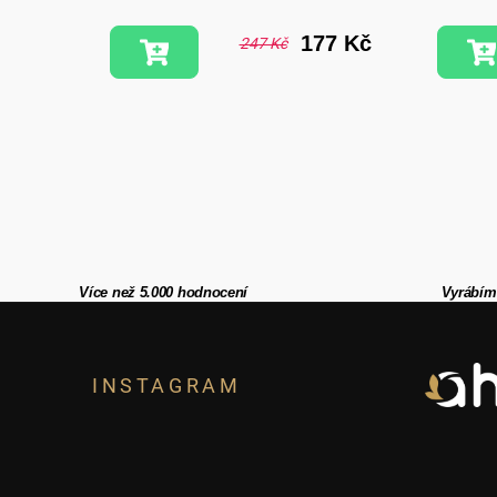
7 Kč
177 Kč
247 Kč
Více než 5.000 hodnocení
Vyrábím
Z
á
INSTAGRAM
p
a