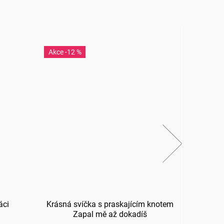
-12 %
-43
áci
Krásná svíčka s praskajícím knotem
Ví
Zapal mě až dokadíš