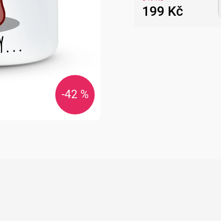
199 Kč
Měrná
cena:
-42 %