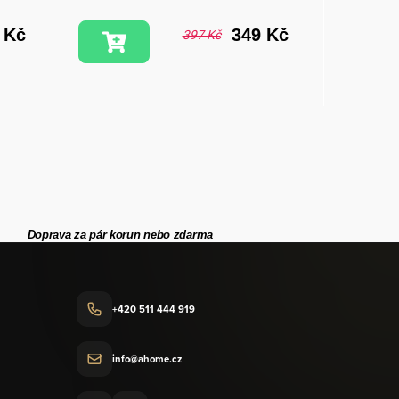
 Kč
349 Kč
397 Kč
Doprava za pár korun nebo zdarma
+420 511 444 919
info@ahome.cz