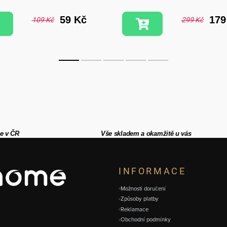
59 Kč
179
109 Kč
299 Kč
e v ČR
Vše skladem a okamžitě u vás
INFORMACE
Možnosti doručení
Způsoby platby
Reklamace
Obchodní podmínky