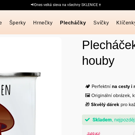
📢Dnes velká sleva na všechny SKLENICE🍷
e
Šperky
Hrnečky
Plecháčky
Svíčky
Klíčenk
Plecháček
houby
🏕️ Perfektní
na cesty i
🖼️ Originální obrázek, 
🎁
Skvělý dárek
pro kaž
Skladem
349 Kč