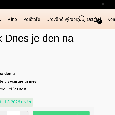
NÁKUP
y
Víno
Polštáře
Dřevěné výrobky
Ostatní
Kom
KOŠÍK
 Dnes je den na
 na doma
který
vyčaruje úsměv
dou příležitost
11.8.2026