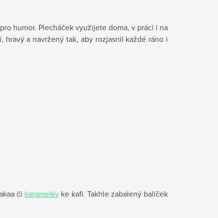
ro humor. Plecháček využijete doma, v práci i na
 hravý a navržený tak, aby rozjasnil každé ráno i
akaa či
karamelky
ke kafi. Takhle zabalený balíček