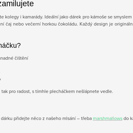
zamilujete
 kolegy i kamarády. Ideální jako dárek pro kámoše se smyslem p
ní čaj nebo večerní horkou čokoládu. Každý design je originální,
cháčku?
snadné čištění
e
y
 tak pro radost, s tímhle plecháčkem nešlápnete vedle.
dárku přidejte něco z našeho mlsání – třeba
marshmallows
do k