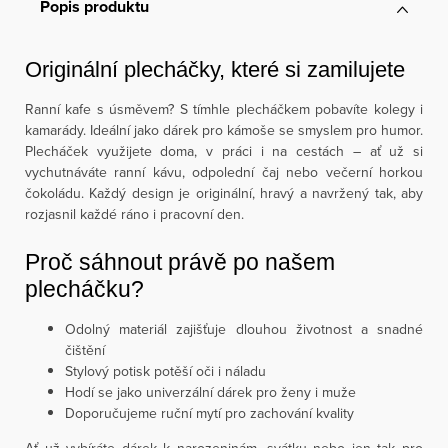
Popis produktu
Originální plecháčky, které si zamilujete
Ranní kafe s úsměvem? S tímhle plecháčkem pobavíte kolegy i
kamarády. Ideální jako dárek pro kámoše se smyslem pro humor.
Plecháček využijete doma, v práci i na cestách – ať už si
vychutnáváte ranní kávu, odpolední čaj nebo večerní horkou
čokoládu. Každý design je originální, hravý a navržený tak, aby
rozjasnil každé ráno i pracovní den.
Proč sáhnout právě po našem
plecháčku?
Odolný materiál zajišťuje dlouhou životnost a snadné
čištění
Stylový potisk potěší oči i náladu
Hodí se jako univerzální dárek pro ženy i muže
Doporučujeme ruční mytí pro zachování kvality