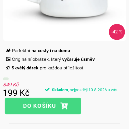
-42 %
🏕️ Perfektní
na cesty i na doma
🖼️ Originální obrázek, který
vyčaruje úsměv
🎁
Skvělý dárek
pro každou příležitost
349 Kč
Skladem
10.8.2026
199 Kč
Měrná
cena: