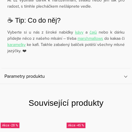
Ať už vybíráte dárek k narozeninám, svátku nebo jen tak pro
radost, s tímhle plecháčkem nešlápnete vedle.
☕️ Tip: Co do něj?
Vyberte si u nás z široké nabídky
kávy
a
čajů
nebo k dárku
přidejte něco z našeho mlsání – třeba
marshmallows
do kakaa či
karamelky
ke kafi. Takhle zabalený balíček potěší všechny mlsné
jazýčky. ❤️
Parametry produktu
Související produkty
-28 %
-45 %