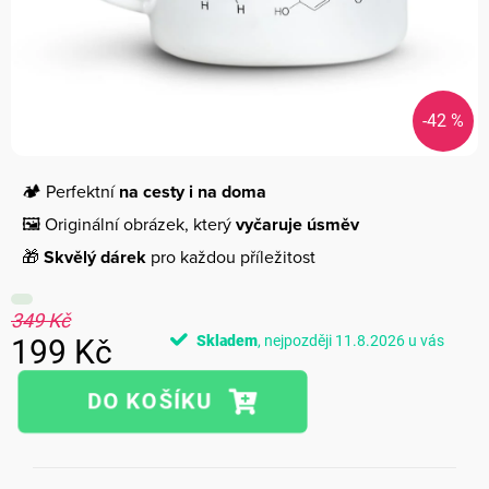
-42 %
🏕️ Perfektní
na cesty i na doma
🖼️ Originální obrázek, který
vyčaruje úsměv
🎁
Skvělý dárek
pro každou příležitost
349 Kč
Skladem
11.8.2026
199 Kč
Měrná
cena: