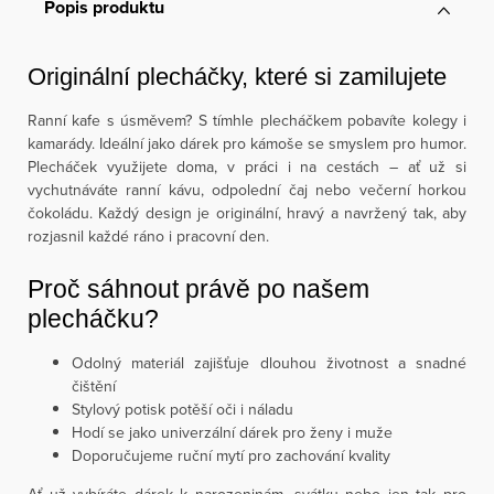
Popis produktu
Originální plecháčky, které si zamilujete
Ranní kafe s úsměvem? S tímhle plecháčkem pobavíte kolegy i
kamarády. Ideální jako dárek pro kámoše se smyslem pro humor.
Plecháček využijete doma, v práci i na cestách – ať už si
vychutnáváte ranní kávu, odpolední čaj nebo večerní horkou
čokoládu. Každý design je originální, hravý a navržený tak, aby
rozjasnil každé ráno i pracovní den.
Proč sáhnout právě po našem
plecháčku?
Odolný materiál zajišťuje dlouhou životnost a snadné
čištění
Stylový potisk potěší oči i náladu
Hodí se jako univerzální dárek pro ženy i muže
Doporučujeme ruční mytí pro zachování kvality