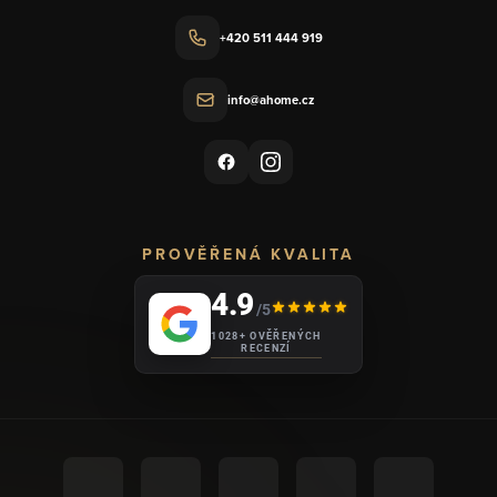
+420 511 444 919
info@ahome.cz
PROVĚŘENÁ KVALITA
4.9
/5
1028+ OVĚŘENÝCH
RECENZÍ