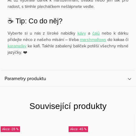
Ať už vybíráte dárek k narozeninám, svátku nebo jen tak pro
radost, s tímhle plecháčkem nešlápnete vedle.
☕️ Tip: Co do něj?
Vyberte si u nás z široké nabídky
kávy
a
čajů
nebo k dárku
přidejte něco z našeho mlsání – třeba
marshmallows
do kakaa či
karamelky
ke kafi. Takhle zabalený balíček potěší všechny mlsné
jazýčky. ❤️
Parametry produktu
Související produkty
-28 %
-45 %