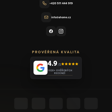
+420 511 444 919
info@ahome.cz
PROVĚŘENÁ KVALITA
4.9
/5
1028+ OVĚŘENÝCH
RECENZÍ