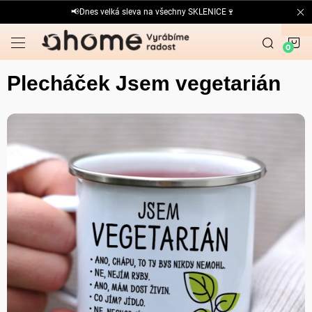
Přejít
📢Dnes velká sleva na všechny SKLENICE🍷
na
obsah
N
K
Plecháček Jsem vegetarián