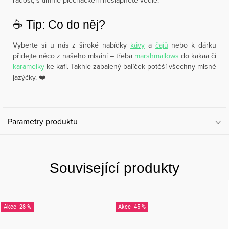
radost, s tímhle plecháčkem nešlápnete vedle.
☕️ Tip: Co do něj?
Vyberte si u nás z široké nabídky
kávy
a
čajů
nebo k dárku
přidejte něco z našeho mlsání – třeba
marshmallows
do kakaa či
karamelky
ke kafi. Takhle zabalený balíček potěší všechny mlsné
jazýčky. ❤️
Parametry produktu
Související produkty
-28 %
-45 %