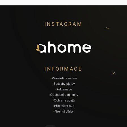
Z
INSTAGRAM
á
p
a
t
í
INFORMACE
Možnosti doručení
Způsoby platby
Reklamace
Obchodní podmínky
Ochrana údajů
Přihlášení b2b
Firemní dárky