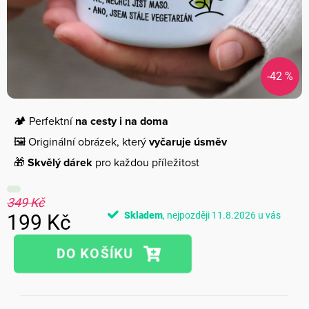
-42 %
🏕️ Perfektní
na cesty i na doma
🖼️ Originální obrázek, který
vyčaruje úsměv
🎁
Skvělý dárek
pro každou příležitost
349 Kč
Skladem
11.8.2026
199 Kč
Měrná
cena: