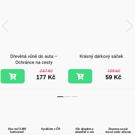
Dřevěná vůně do auta –
Krásný dárkový sáček
Ochránce na cesty
247 Kč
109 Kč
177 Kč
59 Kč
Více než 5.000
Vyrábíme v ČR
Vše skladem a
Doprava za pár
hodnocení
okamžitě u vás
korun nebo zdarma