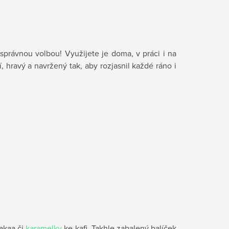
správnou volbou! Využijete je doma, v práci i na
 hravý a navržený tak, aby rozjasnil každé ráno i
akaa či
karamelky
ke kafi. Takhle zabalený balíček