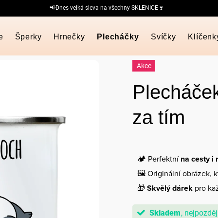
📢Dnes velká sleva na všechny SKLENICE🍷
e
Šperky
Hrnečky
Plecháčky
Svíčky
Klíčenk
Akce
Plecháček
za tím
🏕️ Perfektní
na cesty i
🖼️ Originální obrázek, 
🎁
Skvělý dárek
pro kaž
Skladem