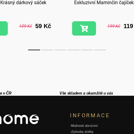
Krásný dárkový sáček
Exkluzivní Maminčin čajíče
59 Kč
119
109 Kč
199 Kč
e v ČR
Vše skladem a okamžitě u vás
INFORMACE
Možnosti doručení
Způsoby platby