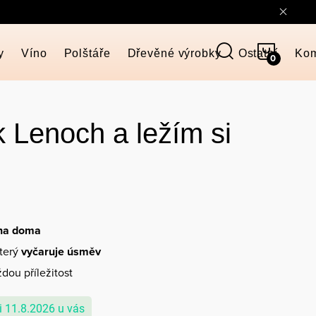
NÁKUP
y
Víno
Polštáře
Dřevěné výrobky
Ostatní
Kom
KOŠÍK
 Lenoch a ležím si
 na doma
který
vyčaruje úsměv
dou příležitost
11.8.2026