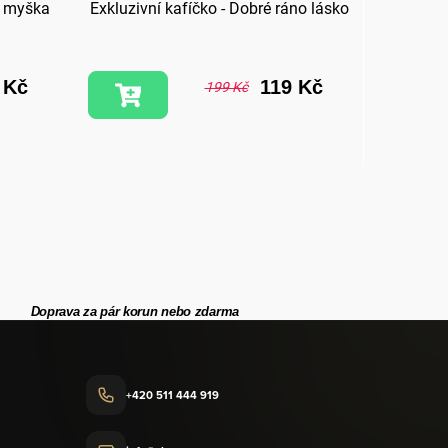
k myška
Exkluzivní kafíčko - Dobré ráno lásko
Dřevě
 Kč
119 Kč
199 Kč
Doprava za pár korun nebo zdarma
+420 511 444 919