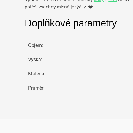
potěší všechny mlsné jazýčky. ❤️
Doplňkové parametry
Objem
:
Výška
:
Materiál
:
Průměr
: