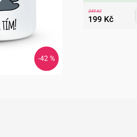
349 Kč
199 Kč
Měrná
cena:
-42 %