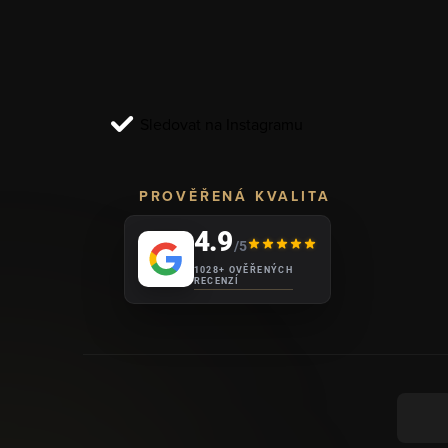
a
t
í
Sledovat na Instagramu
PROVĚŘENÁ KVALITA
4.9
/5
1028+ OVĚŘENÝCH
RECENZÍ