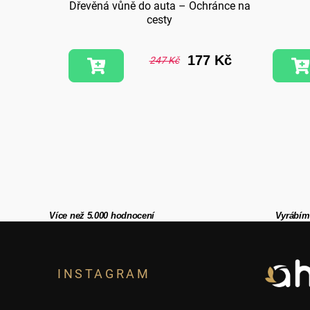
Dřevěná vůně do auta – Ochránce na
cesty
7 Kč
177 Kč
247 Kč
Více než 5.000 hodnocení
Vyrábím
Z
á
INSTAGRAM
p