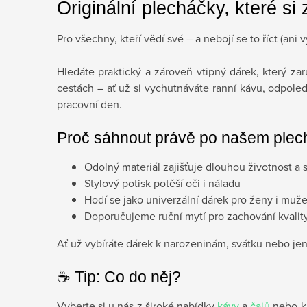
Originální plecháčky, které si 
Pro všechny, kteří vědí své – a nebojí se to říct (ani 
Hledáte praktický a zároveň vtipný dárek, který za
cestách – ať už si vychutnáváte ranní kávu, odpoled
pracovní den.
Proč sáhnout právě po našem ple
Odolný materiál zajišťuje dlouhou životnost a 
Stylový potisk potěší oči i náladu
Hodí se jako univerzální dárek pro ženy i muž
Doporučujeme ruční mytí pro zachování kvalit
Ať už vybíráte dárek k narozeninám, svátku nebo jen
☕️ Tip: Co do něj?
Vyberte si u nás z široké nabídky
kávy
a
čajů
nebo k 