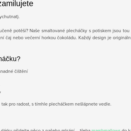
zamilujete
vychutnat).
ručeně potěší? Naše smaltované plecháčky s potiskem jsou tou 
ní čaj nebo večerní horkou čokoládu. Každý design je originální,
cháčku?
snadné čištění
e
y
 tak pro radost, s tímhle plecháčkem nešlápnete vedle.
dárku přidejte něco z našeho mlsání – třeba
marshmallows
do k