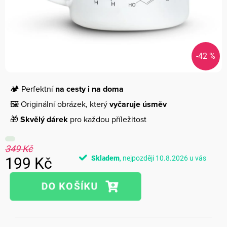
-42 %
🏕️ Perfektní
na cesty i na doma
🖼️ Originální obrázek, který
vyčaruje úsměv
🎁
Skvělý dárek
pro každou příležitost
349 Kč
Skladem
10.8.2026
199 Kč
Měrná
cena: