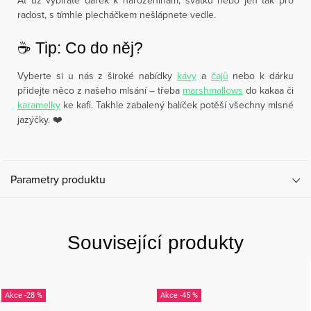
Ať už vybíráte dárek k narozeninám, svátku nebo jen tak pro
radost, s tímhle plecháčkem nešlápnete vedle.
☕️ Tip: Co do něj?
Vyberte si u nás z široké nabídky
kávy
a
čajů
nebo k dárku
přidejte něco z našeho mlsání – třeba
marshmallows
do kakaa či
karamelky
ke kafi. Takhle zabalený balíček potěší všechny mlsné
jazýčky. ❤️
Parametry produktu
Související produkty
-28 %
-45 %