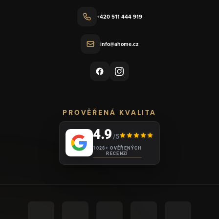
+420 511 444 919
info@ahome.cz
PROVĚŘENÁ KVALITA
4.9
/5
1028+ OVĚŘENÝCH
RECENZÍ