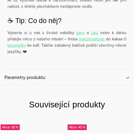
Ať už vybíráte dárek k narozeninám, svátku nebo jen tak pro
radost, s tímhle plecháčkem nešlápnete vedle.
☕️ Tip: Co do něj?
Vyberte si u nás z široké nabídky
kávy
a
čajů
nebo k dárku
přidejte něco z našeho mlsání – třeba
marshmallows
do kakaa či
karamelky
ke kafi. Takhle zabalený balíček potěší všechny mlsné
jazýčky. ❤️
Parametry produktu
Související produkty
-28 %
-45 %