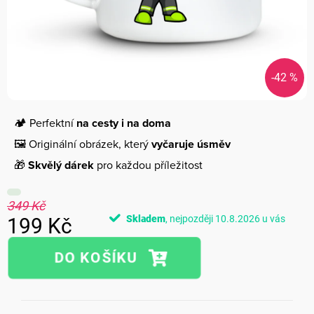
-42 %
🏕️ Perfektní
na cesty i na doma
🖼️ Originální obrázek, který
vyčaruje úsměv
🎁
Skvělý dárek
pro každou příležitost
349 Kč
Skladem
10.8.2026
199 Kč
Měrná
cena: