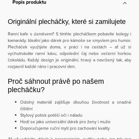
Popis produktu
Originální plecháčky, které si zamilujete
Ranní kafe s úsměvem? S tímhle plecháčkem pobavíte kolegy i
kamarády. Ideální jako dárek pro kámoše se smyslem pro humor.
Plecháček využijete doma, v práci i na cestách – ať už si
vychutnáváte ranní kávu, odpolední čaj nebo večerní horkou
čokoládu. Každý design je originální, hravý a navržený tak, aby
rozjasnil každé ráno i pracovní den.
Proč sáhnout právě po našem
plecháčku?
Odolný materiál zajišťuje dlouhou životnost a snadné
čištění
Stylový potisk potěší oči i náladu
Hodí se jako univerzální dárek pro ženy i muže
Doporučujeme ruční mytí pro zachování kvality