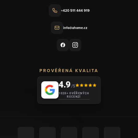
+420 511 444 919
info@ahome.cz
PROVĚŘENÁ KVALITA
4.9
/5
1028+ OVĚŘENÝCH
RECENZÍ