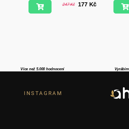
7 Kč
177 Kč
247 Kč
Více než 5.000 hodnocení
Vyrábím
Z
á
INSTAGRAM
p
a