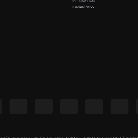
Přihlášení b2b
Firemní dárky
VOŘIL SHOPTET PREMIUM
UPRAVIT NASTAVENÍ COOK