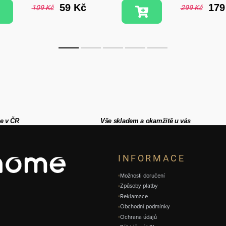
59 Kč
179
109 Kč
299 Kč
e v ČR
Vše skladem a okamžitě u vás
INFORMACE
Možnosti doručení
Způsoby platby
Reklamace
Obchodní podmínky
Ochrana údajů