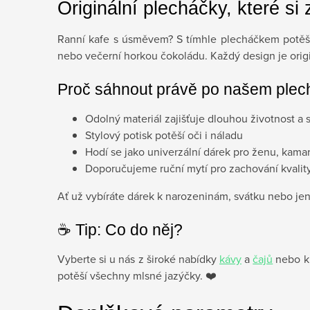
Originální plecháčky, které si 
Ranní kafe s úsměvem? S tímhle plecháčkem potěšít
nebo večerní horkou čokoládu. Každý design je origin
Proč sáhnout právě po našem ple
Odolný materiál zajišťuje dlouhou životnost a 
Stylový potisk potěší oči i náladu
Hodí se jako univerzální dárek pro ženu, kama
Doporučujeme ruční mytí pro zachování kvalit
Ať už vybíráte dárek k narozeninám, svátku nebo jen
☕️ Tip: Co do něj?
Vyberte si u nás z široké nabídky
kávy
a
čajů
nebo k 
potěší všechny mlsné jazýčky. ❤️