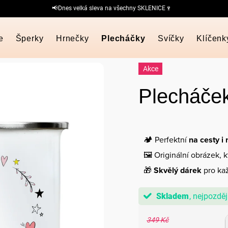
📢Dnes velká sleva na všechny SKLENICE🍷
e
Šperky
Hrnečky
Plecháčky
Svíčky
Klíčenk
Akce
Plecháček
🏕️ Perfektní
na cesty i
🖼️ Originální obrázek, 
🎁
Skvělý dárek
pro kaž
Skladem
349 Kč