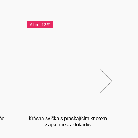
-12 %
-43
áci
Krásná svíčka s praskajícím knotem
Ví
Zapal mě až dokadíš