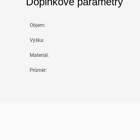
Doplňkové parametry
Objem
:
Výška
:
Materiál
:
Průměr
: