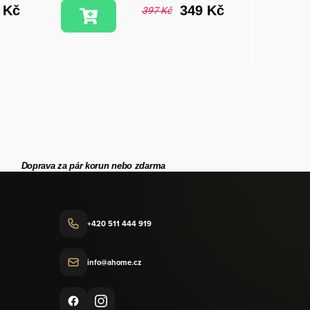
 Kč
349 Kč
397 Kč
Doprava za pár korun nebo zdarma
+420 511 444 919
info@ahome.cz