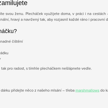
zamilujete
e svou ženu. Plecháček využijete doma, v práci i na cestách –
ální, hravý a navržený tak, aby rozjasnil každé ráno i pracovní 
cháčku?
snadné čištění
rádku
y
 tak pro radost, s tímhle plecháčkem nešlápnete vedle.
dárku přidejte něco z našeho mlsání – třeba
marshmallows
do k