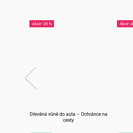
-28 %
-
skám
Dřevěná vůně do auta – Ochránce na
cesty