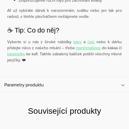
Doporučujeme ruční mytí pro zachování kvality
Ať už vybíráte dárek k narozeninám, svátku nebo jen tak pro
radost, s tímhle plecháčkem nešlápnete vedle.
☕️ Tip: Co do něj?
Vyberte si u nás z široké nabídky
kávy
a
čajů
nebo k dárku
přidejte něco z našeho mlsání – třeba
marshmallows
do kakaa či
karamelky
ke kafi. Takhle zabalený balíček potěší všechny mlsné
jazýčky. ❤️
Parametry produktu
Související produkty