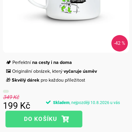
-42 %
🏕️ Perfektní
na cesty i na doma
🖼️ Originální obrázek, který
vyčaruje úsměv
🎁
Skvělý dárek
pro každou příležitost
349 Kč
Skladem
10.8.2026
199 Kč
Měrná
cena: