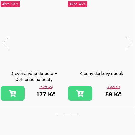
-28 %
-45 %
Dřevěná vůně do auta –
Krásný dárkový sáček
Ochránce na cesty
247 Kč
109 Kč
177 Kč
59 Kč