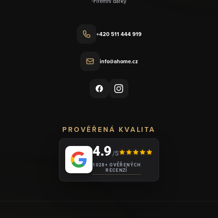
Firemní dárky
+420 511 444 919
info@ahome.cz
PROVĚŘENÁ KVALITA
4.9
/5
1028+ OVĚŘENÝCH
RECENZÍ