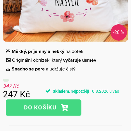
-28 %
🧸
Měkký, příjemný a hebký
na dotek
🖼️ Originální obrázek, který
vyčaruje úsměv
🧺
Snadno se pere
a udržuje čistý
347 Kč
Skladem
10.8.2026
247 Kč
Měrná
cena: