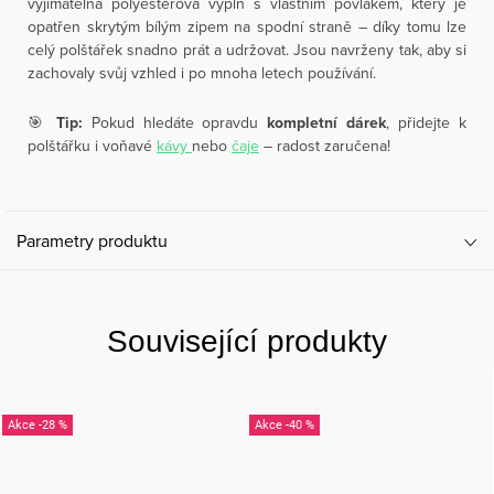
vyjímatelná polyesterová výplň s vlastním povlakem, který je
opatřen skrytým bílým zipem na spodní straně – díky tomu lze
celý polštářek snadno prát a udržovat. Jsou navrženy tak, aby si
zachovaly svůj vzhled i po mnoha letech používání.
🎯
Tip:
Pokud hledáte opravdu
kompletní dárek
, přidejte k
polštářku i voňavé
kávy
nebo
čaje
– radost zaručena!
Parametry produktu
Související produkty
-28 %
-40 %