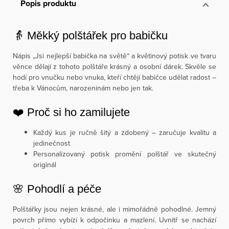
Popis produktu
👵 Měkký polštářek pro babičku
Nápis „Jsi nejlepší babička na světě“ a květinový potisk ve tvaru
věnce dělají z tohoto polštáře krásný a osobní dárek. Skvěle se
hodí pro vnučku nebo vnuka, kteří chtějí babičce udělat radost –
třeba k Vánocům, narozeninám nebo jen tak.
❤️ Proč si ho zamilujete
Každý kus je ručně šitý a zdobený – zaručuje kvalitu a
jedinečnost
Personalizovaný potisk promění polštář ve skutečný
originál
🌸 Pohodlí a péče
Polštářky jsou nejen krásné, ale i mimořádně pohodlné. Jemný
povrch přímo vybízí k odpočinku a mazlení. Uvnitř se nachází