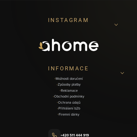
Z
INSTAGRAM
á
p
a
t
í
INFORMACE
Možnosti doručení
Způsoby platby
Reklamace
Obchodní podmínky
Ochrana údajů
Přihlášení b2b
Firemní dárky
+420 511 444 919