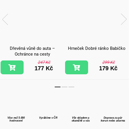
Dřevěná vůně do auta –
Hrneček Dobré ránko Babičko
Ochránce na cesty
247 Kč
299 Kč
177 Kč
179 Kč
Více než 5.000
Vyrábíme v ČR
Vše skladem a
Doprava za pár
hodnocení
okamžitě u vás
korun nebo zdarma