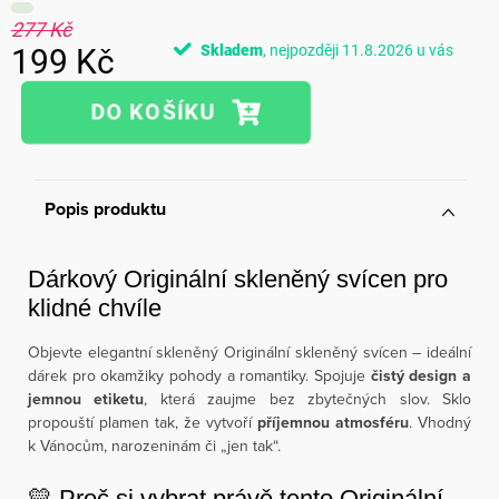
277 Kč
Skladem
11.8.2026
199 Kč
Měrná
cena:
Popis produktu
Dárkový Originální skleněný svícen pro
klidné chvíle
Objevte elegantní skleněný Originální skleněný svícen – ideální
dárek pro okamžiky pohody a romantiky. Spojuje
čistý design a
jemnou etiketu
, která zaujme bez zbytečných slov. Sklo
propouští plamen tak, že vytvoří
příjemnou atmosféru
. Vhodný
k Vánocům, narozeninám či „jen tak“.
💛 Proč si vybrat právě tento Originální