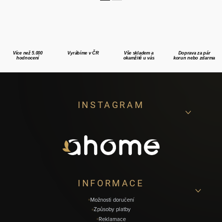
Více než 5.000
Vyrábíme v ČR
Vše skladem a
Doprava za pár
hodnocení
okamžitě u vás
korun nebo zdarma
Z
INSTAGRAM
á
p
a
t
í
INFORMACE
Možnosti doručení
Způsoby platby
Reklamace