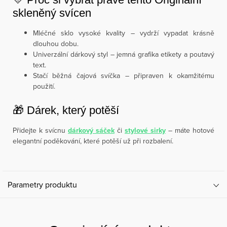
skleněný svícen
Mléčné sklo vysoké kvality – vydrží vypadat krásně
dlouhou dobu.
Univerzální dárkový styl – jemná grafika etikety a poutavý
text.
Stačí běžná čajová svíčka – připraven k okamžitému
použití.
🎁 Dárek, který potěší
Přidejte k svícnu
dárkový sáček
či
stylové sirky
– máte hotové
elegantní poděkování, které potěší už při rozbalení.
Parametry produktu