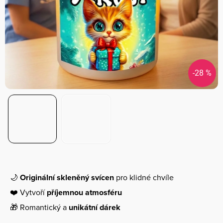
-28 %
🌙
Originální skleněný svícen
pro klidné chvíle
❤️ Vytvoří
příjemnou atmosféru
🎁 Romantický a
unikátní dárek