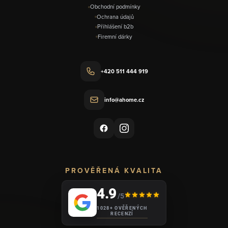
Obchodní podmínky
Ochrana údajů
Přihlášení b2b
Firemní dárky
+420 511 444 919
info@ahome.cz
PROVĚŘENÁ KVALITA
4.9
/5
1028+ OVĚŘENÝCH
RECENZÍ