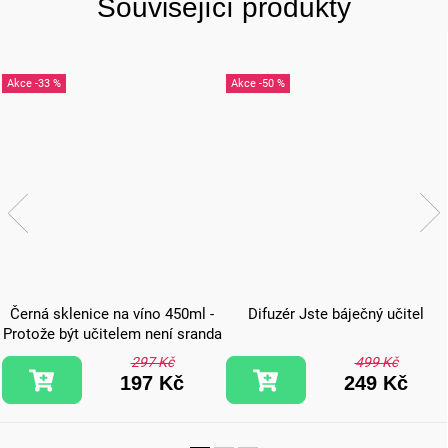
Související produkty
-33 %
-50 %
Černá sklenice na víno 450ml -
Difuzér Jste báječný učitel
Protože být učitelem není sranda
297 Kč
499 Kč
197 Kč
249 Kč