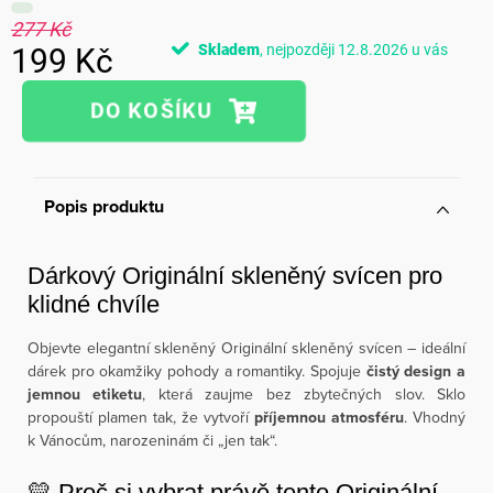
277 Kč
Skladem
12.8.2026
199 Kč
Měrná
cena:
Popis produktu
Dárkový Originální skleněný svícen pro
klidné chvíle
Objevte elegantní skleněný Originální skleněný svícen – ideální
dárek pro okamžiky pohody a romantiky. Spojuje
čistý design a
jemnou etiketu
, která zaujme bez zbytečných slov. Sklo
propouští plamen tak, že vytvoří
příjemnou atmosféru
. Vhodný
k Vánocům, narozeninám či „jen tak“.
💛 Proč si vybrat právě tento Originální