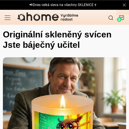
Přejít
📢Dnes velká sleva na všechny SKLENICE🍷
na
obsah
N
K
Originální skleněný svícen
Jste báječný učitel