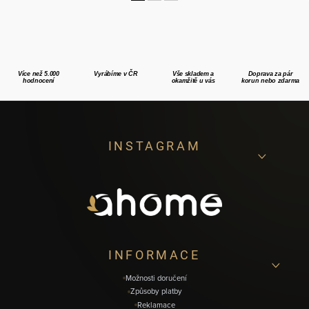
Více než 5.000
Vyrábíme v ČR
Vše skladem a
Doprava za pár
hodnocení
okamžitě u vás
korun nebo zdarma
Z
INSTAGRAM
á
p
a
t
í
INFORMACE
Možnosti doručení
Způsoby platby
Reklamace