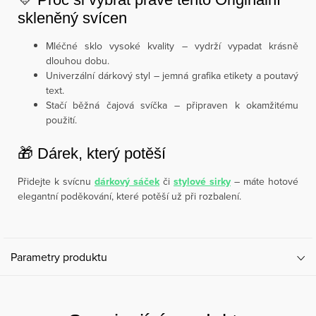
skleněný svícen
Mléčné sklo vysoké kvality – vydrží vypadat krásně
dlouhou dobu.
Univerzální dárkový styl – jemná grafika etikety a poutavý
text.
Stačí běžná čajová svíčka – připraven k okamžitému
použití.
🎁 Dárek, který potěší
Přidejte k svícnu
dárkový sáček
či
stylové sirky
– máte hotové
elegantní poděkování, které potěší už při rozbalení.
Parametry produktu