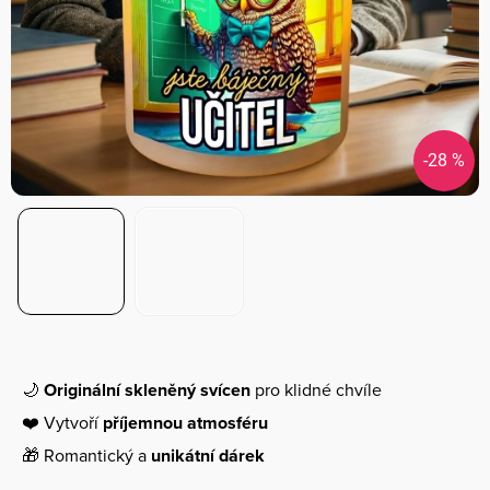
-28 %
🌙
Originální skleněný svícen
pro klidné chvíle
❤️ Vytvoří
příjemnou atmosféru
🎁 Romantický a
unikátní dárek