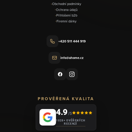
Obchodní podmínky
Ochrana údajů
Přihlášení b2b
Firemní dárky
+420 511 444 919
info@ahome.cz
PROVĚŘENÁ KVALITA
4.9
/5
1028+ OVĚŘENÝCH
RECENZÍ