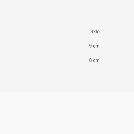
Sklo
9 cm
8 cm