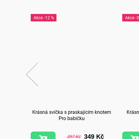
-12 %
-
. Děkuji,
Krásná svíčka s praskajícím knotem
Krásn
Pro babičku
7 Kč
349 Kč
397 Kč