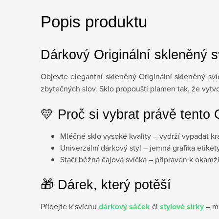
Popis produktu
Dárkový Originální skleněný s
Objevte elegantní skleněný Originální skleněný sv
zbytečných slov. Sklo propouští plamen tak, že vytv
💛 Proč si vybrat právě tento 
Mléčné sklo vysoké kvality – vydrží vypadat k
Univerzální dárkový styl – jemná grafika etiket
Stačí běžná čajová svíčka – připraven k okamž
🎁 Dárek, který potěší
Přidejte k svícnu
dárkový sáček
či
stylové sirky
– má