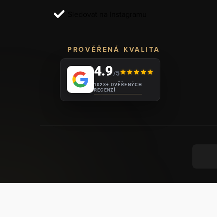
í
Sledovat na Instagramu
PROVĚŘENÁ KVALITA
4.9
/5
1028+ OVĚŘENÝCH
RECENZÍ
VYT