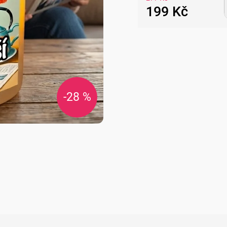
199 Kč
Měrná
cena:
-28 %