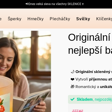
📢Dnes velká sleva na všechny SKLENICE🍷
e
Šperky
Hrnečky
Plecháčky
Svíčky
Klíčenk
Origináln
nejlepší 
🌙
Originální skleněný
❤️ Vytvoří
příjemnou a
🎁 Romantický a
unikát
Skladem
277 Kč