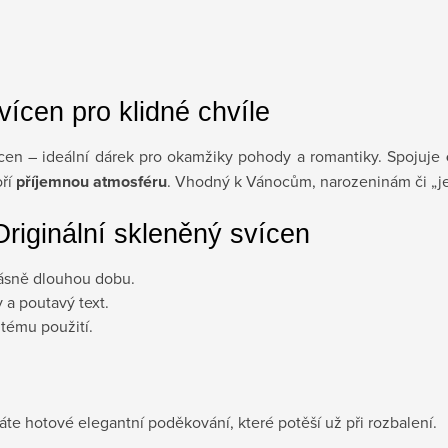
vícen pro klidné chvíle
ícen – ideální dárek pro okamžiky pohody a romantiky. Spojuje
oří
příjemnou atmosféru
. Vhodný k Vánocům, narozeninám či „je
Originální skleněný svícen
rásně dlouhou dobu.
y a poutavý text.
itému použití.
te hotové elegantní poděkování, které potěší už při rozbalení.