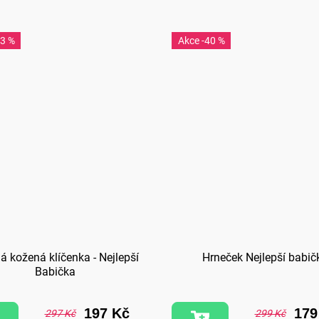
33 %
-40 %
á kožená klíčenka - Nejlepší
Hrneček Nejlepší babič
Babička
197 Kč
179
297 Kč
299 Kč