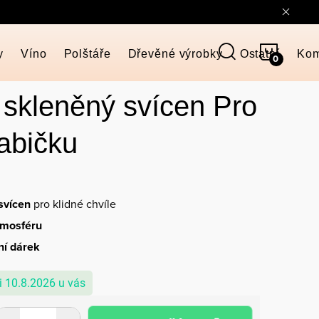
NÁKUP
y
Víno
Polštáře
Dřevěné výrobky
Ostatní
Kom
KOŠÍK
í skleněný svícen Pro
babičku
 svícen
pro klidné chvíle
tmosféru
ní dárek
10.8.2026