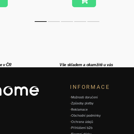
e v ČR
Vše skladem a okamžitě u vás
INFORMACE
Možnosti doručení
Způsoby platby
Reklamace
Obchodní podmínky
Ochrana údajů
Přihlášení b2b
Firemní dárky