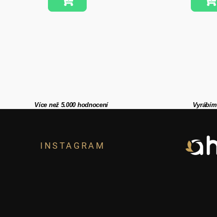
Více než 5.000 hodnocení
Vyrábím
Z
á
INSTAGRAM
p
a
t