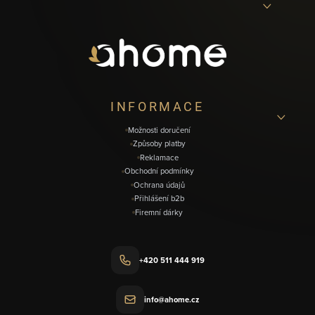
á
p
a
t
í
INFORMACE
Možnosti doručení
Způsoby platby
Reklamace
Obchodní podmínky
Ochrana údajů
Přihlášení b2b
Firemní dárky
+420 511 444 919
info@ahome.cz