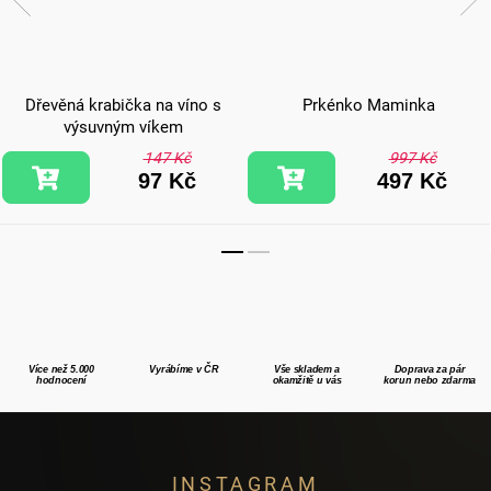
Dřevěná krabička na víno s
Prkénko Maminka
výsuvným víkem
147 Kč
997 Kč
97 Kč
497 Kč
Více než 5.000
Vyrábíme v ČR
Vše skladem a
Doprava za pár
hodnocení
okamžitě u vás
korun nebo zdarma
Z
INSTAGRAM