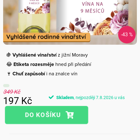
-43 %
🍇
Vyhlášené vinařství
z jižní Moravy
😂
Etiketa rozesměje
hned při předání
🍷
Chuť zapůsobí
i na znalce vín
349 Kč
Skladem
7.8.2026
197 Kč
Měrná
cena: