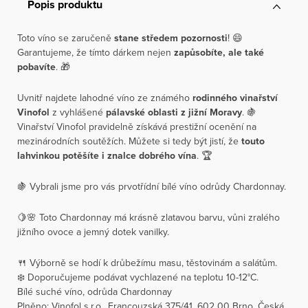
Popis produktu
Toto víno se zaručeně
stane středem pozornosti
! 😄
Garantujeme, že tímto dárkem nejen
zapůsobíte,
ale také
pobavíte
. 🎁
Uvnitř najdete lahodné víno ze známého
rodinného vinařství
Vinofol
z vyhlášené
pálavské oblasti z jižní Moravy
. 🍇
Vinařství Vinofol pravidelně získává prestižní ocenění na
mezinárodních soutěžích. Můžete si tedy být jistí, že
touto
lahvinkou potěšíte i znalce dobrého vína
. 🏆
🍇 Vybrali jsme pro vás prvotřídní bílé víno odrůdy Chardonnay.
🍋🌸 Toto Chardonnay má krásně zlatavou barvu, vůni zralého
jižního ovoce a jemný dotek vanilky.
🍴 Výborně se hodí k drůbežímu masu, těstovinám a salátům.
❄️ Doporučujeme podávat vychlazené na teplotu 10-12°C.
Bílé suché víno, odrůda Chardonnay
Plněno: Vinofol s.r.o., Francouzská 375/41, 602 00 Brno, Česká