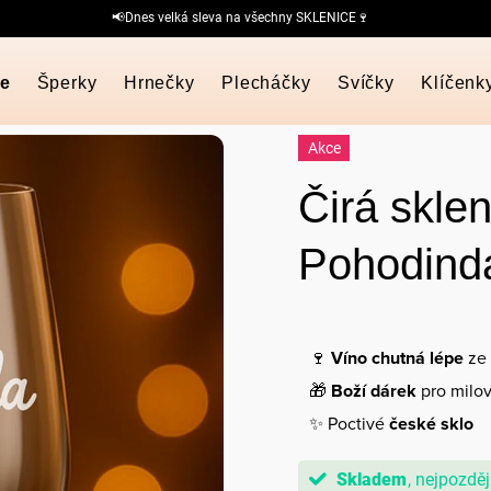
📢Dnes velká sleva na všechny SKLENICE🍷
ce
Šperky
Hrnečky
Plecháčky
Svíčky
Klíčenk
Akce
Čirá skle
Pohodind
🍷
Víno chutná lépe
ze 
🎁
Boží dárek
pro milov
✨ Poctivé
české sklo
Skladem