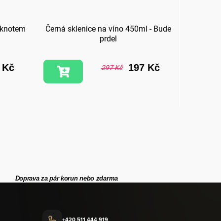
 knotem
Černá sklenice na víno 450ml - Bude
Ex
prdel
 Kč
197 Kč
297 Kč
Doprava za pár korun nebo zdarma
+420 511 444 919