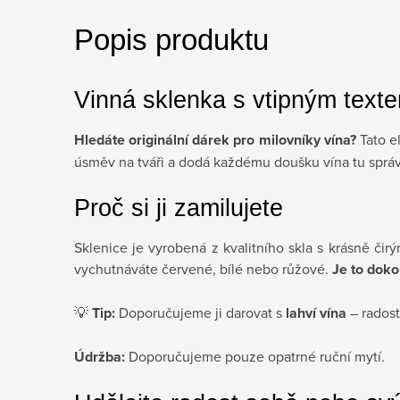
Popis produktu
Vinná sklenka s vtipným text
Hledáte originální dárek pro milovníky vína?
Tato el
úsměv na tváři a dodá každému doušku vína tu správno
Proč si ji zamilujete
Sklenice je vyrobená z kvalitního skla s krásně čir
vychutnáváte červené, bílé nebo růžové.
Je to doko
💡
Tip:
Doporučujeme ji darovat s
lahví vína
– radost
Údržba:
Doporučujeme pouze opatrné ruční mytí.