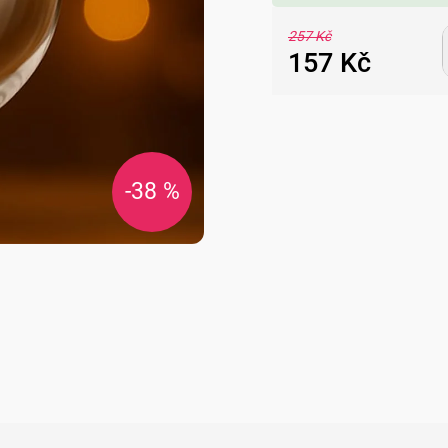
257 Kč
157 Kč
Měrná
cena:
-38 %