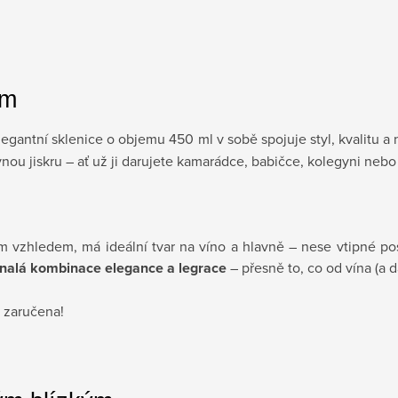
em
egantní sklenice o objemu 450 ml v sobě spojuje styl, kvalitu a
u jiskru – ať už ji darujete kamarádce, babičce, kolegyni nebo s
ým vzhledem, má ideální tvar na víno a hlavně – nese vtipné pose
nalá kombinace elegance a legrace
– přesně to, co od vína (a 
 zaručena!