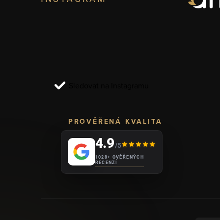
á
p
a
t
í
Sledovat na Instagramu
PROVĚŘENÁ KVALITA
4.9
/5
1028+ OVĚŘENÝCH
RECENZÍ