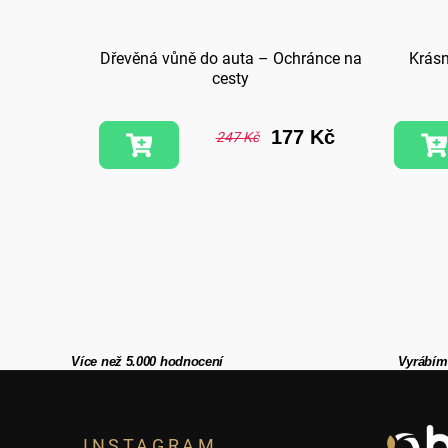
skám
Dřevěná vůně do auta – Ochránce na
Krásn
cesty
7 Kč
177 Kč
247 Kč
Více než 5.000 hodnocení
Vyrábím
Z
INSTAGRAM