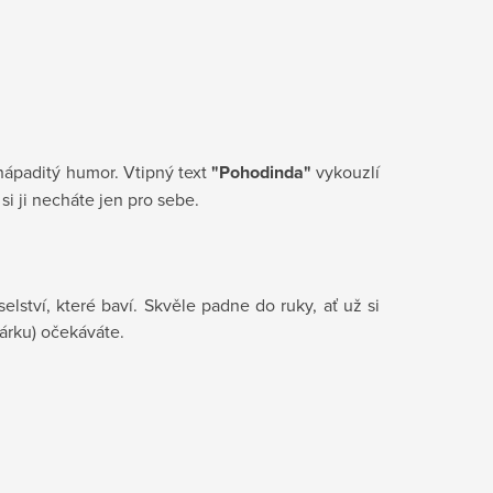
 nápaditý humor. Vtipný text
"Pohodinda"
vykouzlí
i ji necháte jen pro sebe.
lství, které baví. Skvěle padne do ruky, ať už si
dárku) očekáváte.