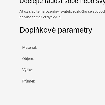
Udělejte radost sobě nebo sv
Ať už slavíte narozeniny, svátek, rozlučku se svobo
na víno téměř vždycky! 🍷
Doplňkové parametry
Materiál
:
Objem
:
Výška
:
Průměr
: