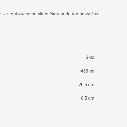
e – s touto veselou skleničkou bude ten pravý čas
Sklo
450 ml
20,5 cm
8,5 cm