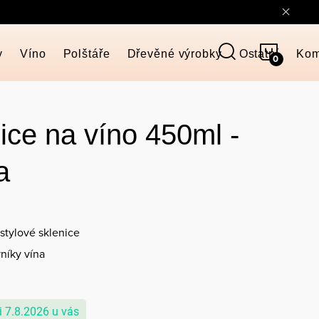
NÁKUP
y
Víno
Polštáře
Dřevěné výrobky
Ostatní
Kom
KOŠÍK
nice na víno 450ml -
a
stylové sklenice
níky vína
7.8.2026