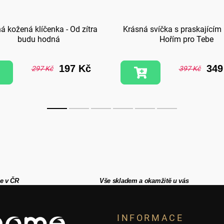
á kožená klíčenka - Od zítra
Krásná svíčka s praskajícím
budu hodná
Hořím pro Tebe
197 Kč
349
297 Kč
397 Kč
e v ČR
Vše skladem a okamžitě u vás
INFORMACE