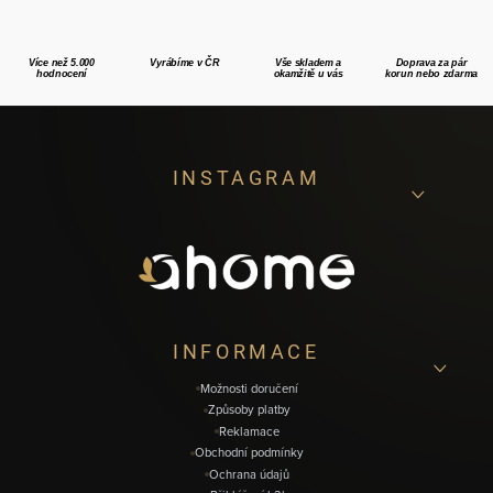
Více než 5.000
Vyrábíme v ČR
Vše skladem a
Doprava za pár
hodnocení
okamžitě u vás
korun nebo zdarma
Z
INSTAGRAM
á
p
a
t
í
INFORMACE
Možnosti doručení
Způsoby platby
Reklamace
Obchodní podmínky
Ochrana údajů