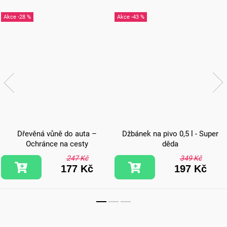
-28 %
-43 %
Dřevěná vůně do auta –
Džbánek na pivo 0,5 l - Super
Ochránce na cesty
děda
247 Kč
349 Kč
177 Kč
197 Kč