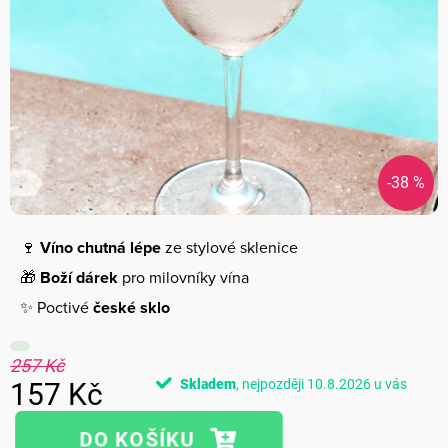
-38 %
🍷
Víno chutná lépe
ze stylové sklenice
🎁
Boží dárek
pro milovníky vína
✨ Poctivé
české sklo
257 Kč
Skladem
10.8.2026
157 Kč
Měrná
cena: