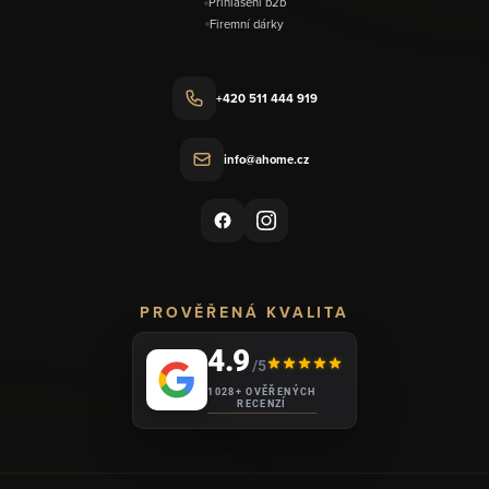
Přihlášení b2b
Firemní dárky
+420 511 444 919
info@ahome.cz
PROVĚŘENÁ KVALITA
4.9
/5
1028+ OVĚŘENÝCH
RECENZÍ