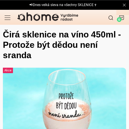
Přejít
📢Dnes velká sleva na všechny SKLENICE🍷
na
obsah
N
K
Čirá sklenice na víno 450ml -
Protože být dědou není
sranda
Akce