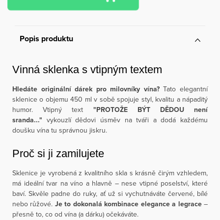
Popis produktu
Vinná sklenka s vtipným textem
Hledáte originální dárek pro milovníky vína?
Tato elegantní
sklenice o objemu 450 ml v sobě spojuje styl, kvalitu a nápaditý
humor. Vtipný text
"PROTOŽE BÝT DĚDOU není
sranda..."
vykouzlí dědovi úsměv na tváři a dodá každému
doušku vína tu správnou jiskru.
Proč si ji zamilujete
Sklenice je vyrobená z kvalitního skla s krásně čirým vzhledem,
má ideální tvar na víno a hlavně – nese vtipné poselství, které
baví. Skvěle padne do ruky, ať už si vychutnáváte červené, bílé
nebo růžové.
Je to dokonalá kombinace elegance a legrace
–
přesně to, co od vína (a dárku) očekáváte.