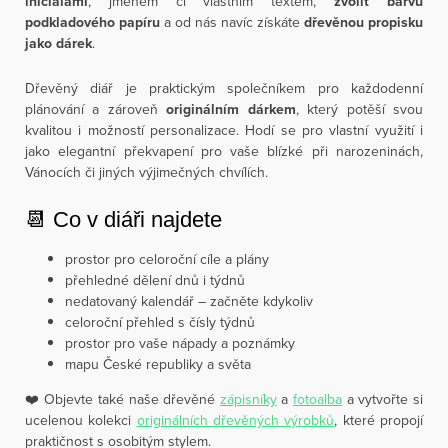
iniciálami
, jménem či vlastním textem,
zvolit barvu
podkladového papíru
a od nás navíc získáte
dřevěnou propisku
jako dárek
.
Dřevěný diář je praktickým společníkem pro každodenní
plánování a zároveň
originálním dárkem
, který potěší svou
kvalitou i možností personalizace. Hodí se pro vlastní využití i
jako elegantní překvapení pro vaše blízké při narozeninách,
Vánocích či jiných výjimečných chvílích.
📆 Co v diáři najdete
prostor pro celoroční cíle a plány
přehledné dělení dnů i týdnů
nedatovaný kalendář – začněte kdykoliv
celoroční přehled s čísly týdnů
prostor pro vaše nápady a poznámky
mapu České republiky a světa
❤️ Objevte také naše dřevěné
zápisníky
a
fotoalba
a vytvořte si
ucelenou kolekci
originálních dřevěných výrobků
, které propojí
praktičnost s osobitým stylem.