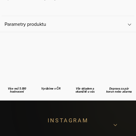
Parametry produktu
Více než 5.000
Vyrábíme v ČR
Vše skladem a
Doprava za pár
hodnocení
okamžitě u vás
korun nebo zdarma
Z
INSTAGRAM
á
p