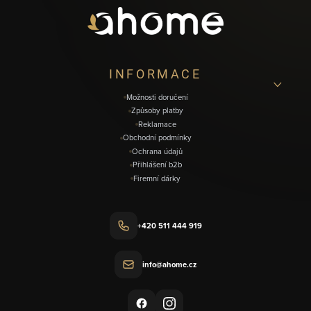
a
t
í
INFORMACE
Možnosti doručení
Způsoby platby
Reklamace
Obchodní podmínky
Ochrana údajů
Přihlášení b2b
Firemní dárky
+420 511 444 919
info@ahome.cz