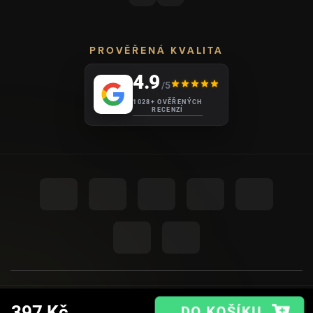
PROVĚŘENÁ KVALITA
4.9
/5
1028+ OVĚŘENÝCH
RECENZÍ
UPRAVIT NASTAVENÍ COOKIES
© 2026
AHOME
.
397 Kč