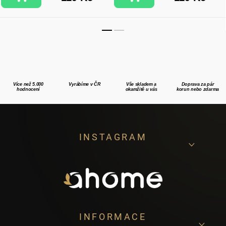
Více než 5.000
Vyrábíme v ČR
Vše skladem a
Doprava za pár
hodnocení
okamžitě u vás
korun nebo zdarma
Z
INSTAGRAM
á
p
a
t
í
INFORMACE