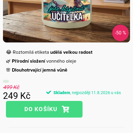
-50 %
😂 Roztomilá etiketa
udělá velkou radost
🌿
Přírodní složení
vonného oleje
🌸
Dlouhotrvající jemná vůně
499 Kč
Skladem
11.8.2026
249 Kč
Měrná
cena: