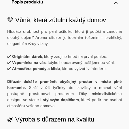
Popis produktu
💛 Vůně, která zútulní každý domov
Hledáte drobnost pro paní učitelku, která ji potěší a zanechá
dlouhý dojem? Aroma difuzér je ideálním řešením – praktický,
elegantní a vždy vítaný.
✔️
Originální dárek
, který zaujme hned na první pohled.
✔️
Vzpomínka na vás
, kdykoli obdarovaný ucítí jemnou vůni.
✔️ Atmosféra pohody a klidu
, kterou vytvoří v interiéru.
Difuzér dokáže proměnit obyčejný prostor v místo plné
harmonie.
Stačí vložit tyčinky do lahvičky a nechat vůni
postupně prostupovat prostorem. Díky minimalistickému
designu se stane i
stylovým doplňkem
, který podtrhne osobní
atmosféru vašeho domova.
🌿 Výroba s důrazem na kvalitu