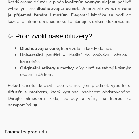
Každý aroma difuzér je plněn
kvalitním vonným olejem
, pečlivě
vybraným pro
dlouhotrvající účinek
. Jemná, ale výrazná
vůně
je příjemná ženám i mužům
. Elegantní lahvička se hodí do
každého interiéru a snadno se kombinuje s dalšími dekoracemi.
✨ Proč zvolit naše difuzéry?
Dlouhotrvající vůně
, která zútulní každý domov.
Univerzální použití
– ideální do obýváku, ložnice i
kanceláře.
Originální etikety s motivy
, díky nimž se stávají krásným
osobním dárkem.
Pokud chcete darovat něco víc než jen předmět, vyberte si
difuzér s motivem
, který vystihne osobnost obdarovaného.
Darujte atmosféru klidu, pohody a vůni, na kterou se
nezapomíná. ❤️
Parametry produktu