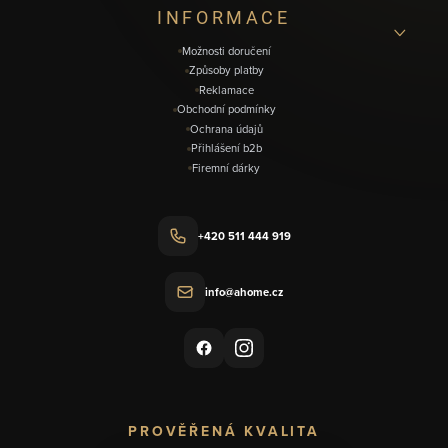
í
INFORMACE
Možnosti doručení
Způsoby platby
Reklamace
Obchodní podmínky
Ochrana údajů
Přihlášení b2b
Firemní dárky
+420 511 444 919
info@ahome.cz
PROVĚŘENÁ KVALITA