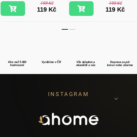
199 Kč
199 Kč
119 Kč
119 Kč
Více než 5.000
Vyrábíme v ČR
Vše skladem a
Doprava za pár
hodnocení
okamžitě u vás
korun nebo zdarma
Z
INSTAGRAM
á
p
a
t