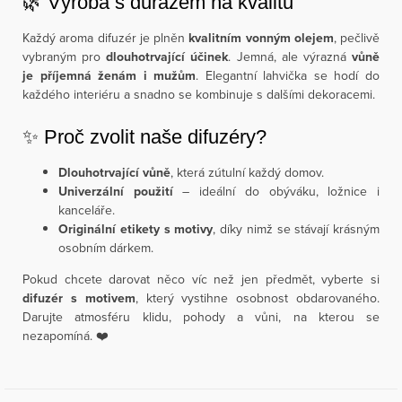
🌿 Výroba s důrazem na kvalitu
Každý aroma difuzér je plněn
kvalitním vonným olejem
, pečlivě
vybraným pro
dlouhotrvající účinek
. Jemná, ale výrazná
vůně
je příjemná ženám i mužům
. Elegantní lahvička se hodí do
každého interiéru a snadno se kombinuje s dalšími dekoracemi.
✨ Proč zvolit naše difuzéry?
Dlouhotrvající vůně
, která zútulní každý domov.
Univerzální použití
– ideální do obýváku, ložnice i
kanceláře.
Originální etikety s motivy
, díky nimž se stávají krásným
osobním dárkem.
Pokud chcete darovat něco víc než jen předmět, vyberte si
difuzér s motivem
, který vystihne osobnost obdarovaného.
Darujte atmosféru klidu, pohody a vůni, na kterou se
nezapomíná. ❤️