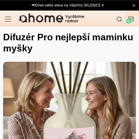
Přejít
📢Dnes velká sleva na všechny SKLENICE🍷
na
obsah
N
K
Difuzér Pro nejlepší maminku
myšky