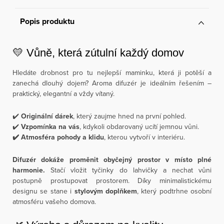
Popis produktu
💛 Vůně, která zútulní každý domov
Hledáte drobnost pro tu nejlepší maminku, která ji potěší a
zanechá dlouhý dojem? Aroma difuzér je ideálním řešením –
praktický, elegantní a vždy vítaný.
✔️
Originální dárek
, který zaujme hned na první pohled.
✔️
Vzpomínka na vás
, kdykoli obdarovaný ucítí jemnou vůni.
✔️ Atmosféra pohody a klidu
, kterou vytvoří v interiéru.
Difuzér dokáže proměnit obyčejný prostor v místo plné
harmonie.
Stačí vložit tyčinky do lahvičky a nechat vůni
postupně prostupovat prostorem. Díky minimalistickému
designu se stane i
stylovým doplňkem
, který podtrhne osobní
atmosféru vašeho domova.