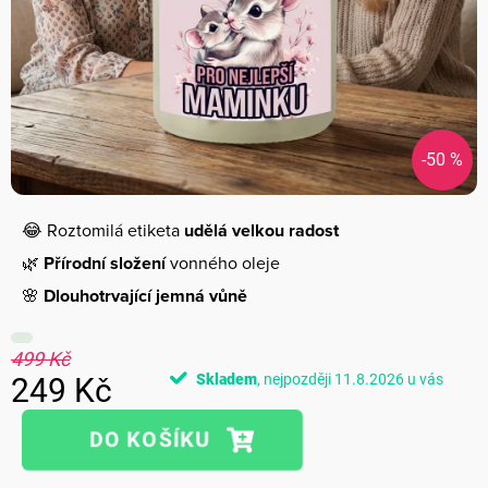
-50 %
😂 Roztomilá etiketa
udělá velkou radost
🌿
Přírodní složení
vonného oleje
🌸
Dlouhotrvající jemná vůně
499 Kč
Skladem
11.8.2026
249 Kč
Měrná
cena: