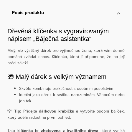
Popis produktu
Dřevěná klíčenka s vygravírovaným
nápisem „Báječná asistentka“
Malý, ale výstižný dárek pro výjimečnou ženu, která vám denně
pomáhá zvládat chaos. Klíčenka, která jí připomene, že na její
práci záleží.
🎁 Malý dárek s velkým významem
Skvěle kombinuje praktičnost s osobním poselstvím
Ideální jako dárek k svátku, narozeninám, Vánocům nebo
jen tak
💡
Tip:
Přidejte
dárkovou krabičku
a vytvořte osobní balíček,
který udělá radost na první pohled.
Tato
klíčenka je zhotovena z kvalitního dřeva
, které vyniká