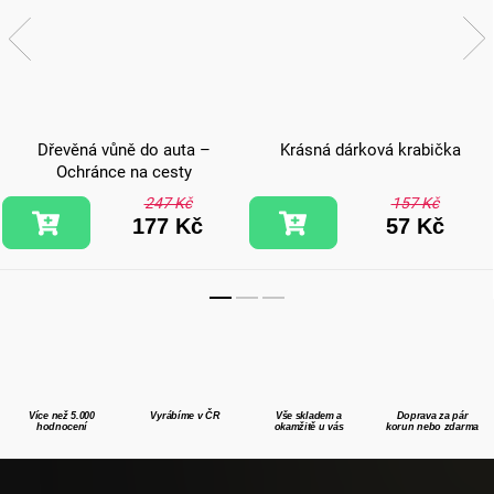
Dřevěná vůně do auta –
Krásná dárková krabička
Ochránce na cesty
247 Kč
157 Kč
177 Kč
57 Kč
Více než 5.000
Vyrábíme v ČR
Vše skladem a
Doprava za pár
hodnocení
okamžitě u vás
korun nebo zdarma