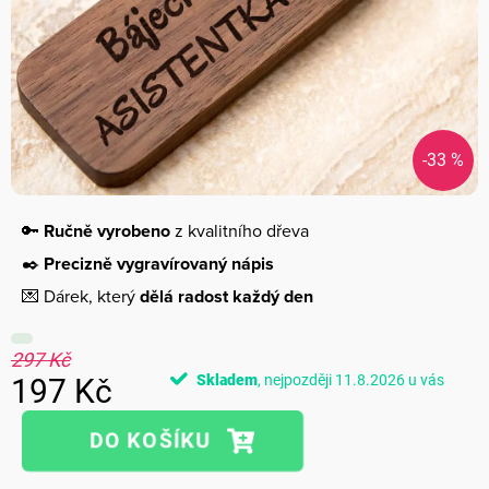
-33 %
🔑
Ručně vyrobeno
z kvalitního dřeva
✒️
Precizně vygravírovaný nápis
💌 Dárek, který
dělá radost každý den
297 Kč
Skladem
11.8.2026
197 Kč
Měrná
cena: