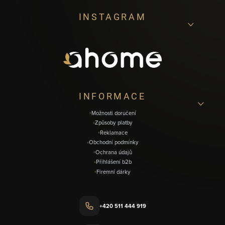
Z
INSTAGRAM
á
p
a
t
í
INFORMACE
Možnosti doručení
Způsoby platby
Reklamace
Obchodní podmínky
Ochrana údajů
Přihlášení b2b
Firemní dárky
+420 511 444 919