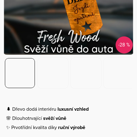
-28 %
🌲 Dřevo dodá interiéru
luxusní vzhled
🌸 Dlouhotrvající
svěží vůně
✨ Prvotřídní kvalita díky
ruční výrobě