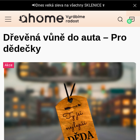
Přejít
📢Dnes velká sleva na všechny SKLENICE🍷
na
obsah
N
K
Dřevěná vůně do auta – Pro
dědečky
Akce