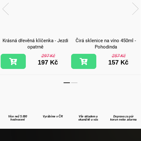
Krásná dřevěná klíčenka - Jezdi
Čirá sklenice na víno 450ml -
opatrně
Pohodinda
297 Kč
257 Kč
197 Kč
157 Kč
Více než 5.000
Vyrábíme v ČR
Vše skladem a
Doprava za pár
hodnocení
okamžitě u vás
korun nebo zdarma