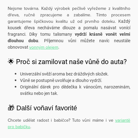
Nejsme továrna. Každý výrobek pečlivě vyřežeme z kvalitního
dřeva, ručně zpracujeme a zabalíme. Tímto procesem
garantujeme špičkovou kvalitu už od prvního doteku.
Každý
kousek dřeva necháváme dlouze a pomalu nasávat vonící
fragranci. Díky tomu talismany
vydrží krásně vonět velmi
dlouhou dobu
. Příjemnou vůni můžete navíc neustále
vonným olejem
obnovovat
.
🌟 Proč si zamilovat naše vůně do auta?
Univerzální svěží aroma bez dráždivých složek.
Vůně se postupně uvolňuje a dlouho vydrží.
Originální dárek pro dědečka k vánocům, narozeninám,
svátku nebo jen tak.
🎁 Další voňaví favorité
Chcete udělat radost i babičce? Tuto vůni máme i ve
variantě
pro babičku
.