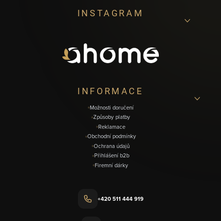
Z
INSTAGRAM
á
p
a
t
í
INFORMACE
Možnosti doručení
Způsoby platby
Reklamace
Obchodní podmínky
Ochrana údajů
Přihlášení b2b
Firemní dárky
+420 511 444 919