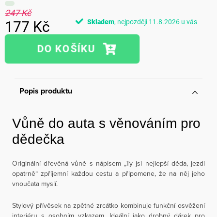
247 Kč
Skladem
11.8.2026
177 Kč
Měrná
cena:
Popis produktu
Vůně do auta s věnováním pro
dědečka
Originální dřevěná vůně s nápisem „Ty jsi nejlepší děda, jezdi
opatrně“ zpříjemní každou cestu a připomene, že na něj jeho
vnoučata myslí.
Stylový přívěsek na zpětné zrcátko kombinuje funkční osvěžení
interiéru s osobním vzkazem. Ideální jako drobný dárek pro