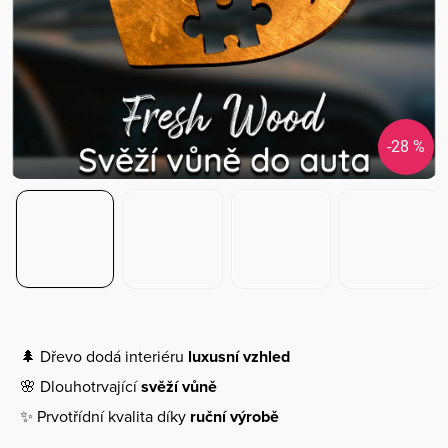
-28 %
🌲 Dřevo dodá interiéru
luxusní vzhled
🌸 Dlouhotrvající
svěží vůně
✨ Prvotřídní kvalita díky
ruční výrobě