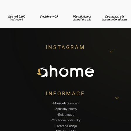
Více než 5.000
Vyrábíme v ČR
Vše skladem a
Doprava za pár
hodnocení
okamžitě u vás
korun nebo zdarma
Z
INSTAGRAM
á
p
a
t
í
INFORMACE
Možnosti doručení
Způsoby platby
Reklamace
Obchodní podmínky
Ochrana údajů