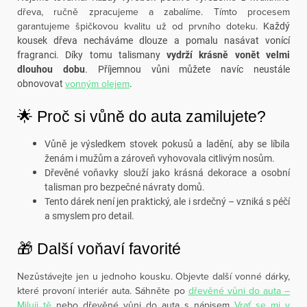
dřeva, ručně zpracujeme a zabalíme. Tímto procesem
garantujeme špičkovou kvalitu už od prvního doteku.
Každý
kousek dřeva necháváme dlouze a pomalu nasávat vonící
fragranci. Díky tomu talismany
vydrží krásně vonět velmi
dlouhou dobu
. Příjemnou vůni můžete navíc neustále
vonným olejem
obnovovat
.
🌟 Proč si vůně do auta zamilujete?
Vůně je výsledkem stovek pokusů a ladění, aby se líbila
ženám i mužům a zároveň vyhovovala citlivým nosům.
Dřevěné voňavky slouží jako krásná dekorace a osobní
talisman pro bezpečné návraty domů.
Tento dárek není jen praktický, ale i srdečný – vzniká s péčí
a smyslem pro detail.
🎁 Další voňaví favorité
Nezůstávejte jen u jednoho kousku. Objevte další vonné dárky,
které provoní interiér auta. Sáhněte po
dřevěné vůni do auta –
Miluji tě
nebo dřevěné vůni do auta s nápisem
Vrať se mi v