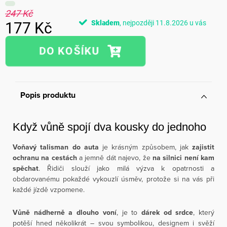
247 Kč
Skladem
11.8.2026
177 Kč
Měrná
cena:
Popis produktu
Když vůně spojí dva kousky do jednoho
Voňavý talisman do auta
je krásným způsobem, jak
zajistit
ochranu na cestách
a jemně dát najevo, že
na silnici není kam
spěchat
. Řidiči slouží jako milá výzva k opatrnosti a
obdarovanému pokaždé vykouzlí úsměv, protože si na vás při
každé jízdě vzpomene.
Vůně nádherně a dlouho voní
, je to
dárek od srdce
, který
potěší hned několikrát – svou symbolikou, designem i svěží