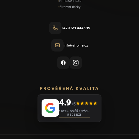
Přihlášení b2b
Firemní dárky
+420 511 444 919
info@ahome.cz
PROVĚŘENÁ KVALITA
4.9
/5
1028+ OVĚŘENÝCH
RECENZÍ