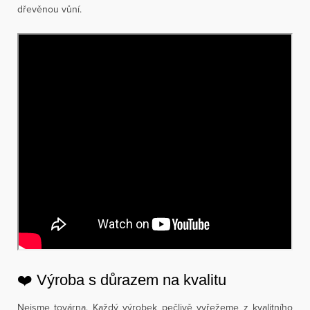
dřevěnou vůní.
❤️ Výroba s důrazem na kvalitu
Nejsme továrna. Každý výrobek pečlivě vyřežeme z kvalitního