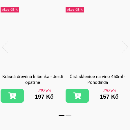
-33 %
-38 %
Krásná dřevěná klíčenka - Jezdi
Čirá sklenice na víno 450ml -
opatrně
Pohodinda
297 Kč
257 Kč
197 Kč
157 Kč