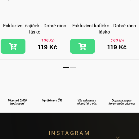
Exkluzivní čajíček - Dobré ráno
Exkluzivní kafíčko - Dobré ráno
lásko
lásko
199 Kč
199 Kč
119 Kč
119 Kč
Více než 5.000
Vyrábíme v ČR
Vše skladem a
Doprava za pár
hodnocení
okamžitě u vás
korun nebo zdarma
Z
INSTAGRAM
á