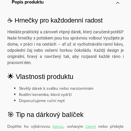
Popis produktu
☕ Hrnečky pro každodenní radost
Hledáte praktický a zároveň vtipný dárek, který zaručeně potěší?
Naše hrnečky s potiskem jsou tou správnou volbou! Využijete je
doma, v práci i na cestách – ať už si vychutnáváte ranní kávu,
odpolední čaj nebo večerní horkou čokoládu. Každý design je
originální, hravý a navržený tak, aby rozjasnil každé ráno i
pracovní den.
🌟 Vlastnosti produktu
Skvělý dárek k svátku nebo narozeninám
Kvalitní keramika, která vydrží
Doporučujeme ruční mytí
🎯 Tip na dárkový balíček
Doplňte ho výběrovou
kávou
, voňavým
čajem
nebo přidejte