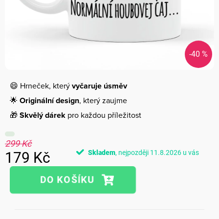
-40 %
😄 Hrneček, který
vyčaruje úsměv
🌟
Originální design
, který zaujme
🎁
Skvělý dárek
pro každou příležitost
299 Kč
Skladem
11.8.2026
179 Kč
Měrná
cena: