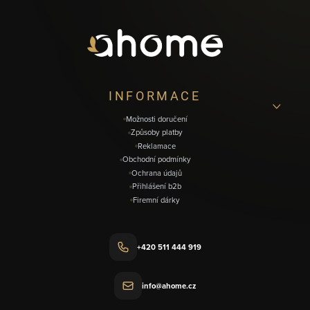
p
a
t
í
INFORMACE
Možnosti doručení
Způsoby platby
Reklamace
Obchodní podmínky
Ochrana údajů
Přihlášení b2b
Firemní dárky
+420 511 444 919
info@ahome.cz