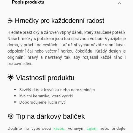
Popis produktu
☕ Hrnečky pro každodenní radost
Hledáte praktický a zároveň vtipný dárek, který zaručeně potěší?
Naše hrnečky s potiskem jsou tou správnou volbou! Využijete je
doma, v práci i na cestách – ať už si vychutnáváte ranní kávu,
odpolední čaj nebo večerní horkou čokoládu. Každý design je
originální, hravý a navržený tak, aby rozjasnil každé ráno i
pracovní den.
🌟 Vlastnosti produktu
Skvělý dárek k svátku nebo narozeninám
Kvalitní keramika, která vydrží
Doporučujeme ruční mytí
🎯 Tip na dárkový balíček
Doplňte ho výběrovou
kávou
, voňavým
čajem
nebo přidejte