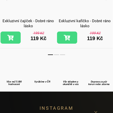
Exkluzivní čajíček - Dobré ráno
Exkluzivní kafíčko - Dobré ráno
lásko
lásko
199 Kč
199 Kč
119 Kč
119 Kč
Více než 5.000
Vyrábíme v ČR
Vše skladem a
Doprava za pár
hodnocení
okamžitě u vás
korun nebo zdarma
Z
INSTAGRAM
á