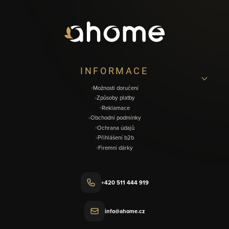
p
a
t
í
INFORMACE
Možnosti doručení
Způsoby platby
Reklamace
Obchodní podmínky
Ochrana údajů
Přihlášení b2b
Firemní dárky
+420 511 444 919
info@ahome.cz