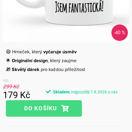
-40 %
😄 Hrneček, který
vyčaruje úsměv
🌟
Originální design
, který zaujme
🎁
Skvělý dárek
pro každou příležitost
299 Kč
Skladem
7.8.2026
179 Kč
Měrná
cena: