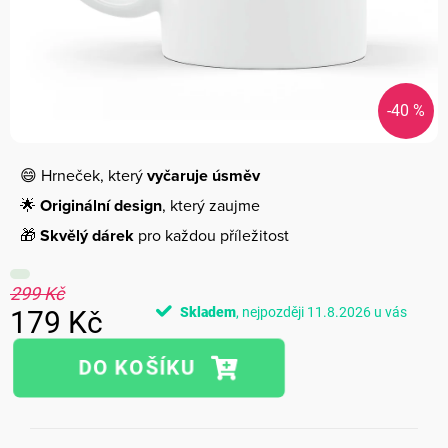
-40 %
😄 Hrneček, který
vyčaruje úsměv
🌟
Originální design
, který zaujme
🎁
Skvělý dárek
pro každou příležitost
299 Kč
Skladem
11.8.2026
179 Kč
Měrná
cena: