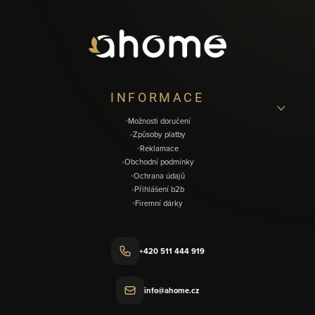
p
a
t
í
INFORMACE
Možnosti doručení
Způsoby platby
Reklamace
Obchodní podmínky
Ochrana údajů
Přihlášení b2b
Firemní dárky
+420 511 444 919
info@ahome.cz