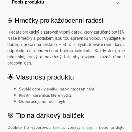
Popis produktu
☕ Hrnečky pro každodenní radost
Hledáte praktický a zároveň vtipný dárek, který zaručeně potěší?
Naše hrnečky s potiskem jsou tou správnou volbou! Využijete je
doma, v práci i na cestách – ať už si vychutnáváte ranní kávu,
odpolední čaj nebo večerní horkou čokoládu. Každý design je
originální, hravý a navržený tak, aby rozjasnil každé ráno i
pracovní den.
🌟 Vlastnosti produktu
Skvělý dárek k svátku nebo narozeninám
Kvalitní keramika, která vydrží
Doporučujeme ruční mytí
🎯 Tip na dárkový balíček
Doplňte ho výběrovou
kávou
, voňavým
čajem
nebo přidejte