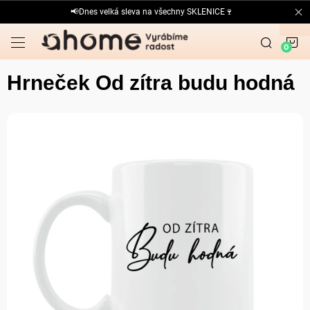
Přejít
📢Dnes velká sleva na všechny SKLENICE🍷
na
obsah
N
K
Hrneček Od zítra budu hodná