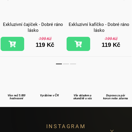
Exkluzivní čajíček - Dobré ráno
Exkluzivní kafíčko - Dobré ráno
lásko
lásko
199 Kč
199 Kč
119 Kč
119 Kč
Více než 5.000
Vyrábíme v ČR
Vše skladem a
Doprava za pár
hodnocení
okamžitě u vás
korun nebo zdarma
Z
INSTAGRAM
á