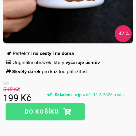
-42 %
🏕️ Perfektní
na cesty i na doma
🖼️ Originální obrázek, který
vyčaruje úsměv
🎁
Skvělý dárek
pro každou příležitost
349 Kč
Skladem
11.8.2026
199 Kč
Měrná
cena: