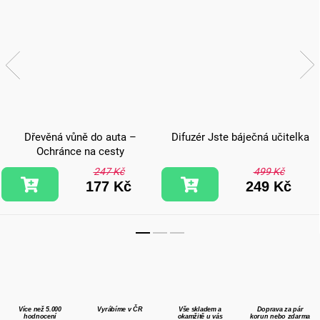
Dřevěná vůně do auta –
Difuzér Jste báječná učitelka
Ochránce na cesty
247 Kč
499 Kč
177 Kč
249 Kč
Více než 5.000
Vyrábíme v ČR
Vše skladem a
Doprava za pár
hodnocení
okamžitě u vás
korun nebo zdarma