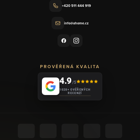
+420 511 444 919
info@ahome.cz
PROVĚŘENÁ KVALITA
4.9
/5
1028+ OVĚŘENÝCH
RECENZÍ