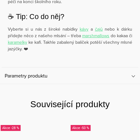
péči na konci školního roku.
☕️ Tip: Co do něj?
Vyberte si u nás z široké nabídky
kávy
a
čajů
nebo k dárku
přidejte něco z našeho mlsání – třeba
marshmallows
do kakaa či
karamelky
ke kafi. Takhle zabalený balíček potěší všechny mlsné
jazýčky. ❤️
Parametry produktu
Související produkty
-28 %
-50 %