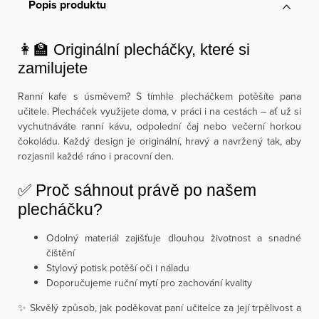
Popis produktu
👩‍🏫 Originální plecháčky, které si
zamilujete
Ranní kafe s úsměvem? S tímhle plecháčkem potěšíte pana
učitele. Plecháček využijete doma, v práci i na cestách – ať už si
vychutnáváte ranní kávu, odpolední čaj nebo večerní horkou
čokoládu. Každý design je originální, hravý a navržený tak, aby
rozjasnil každé ráno i pracovní den.
✅ Proč sáhnout právě po našem
plecháčku?
Odolný materiál zajišťuje dlouhou životnost a snadné
čištění
Stylový potisk potěší oči i náladu
Doporučujeme ruční mytí pro zachování kvality
✨ Skvělý způsob, jak poděkovat paní učitelce za její trpělivost a